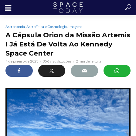
,
Astronomia, Astrofísica e Cosmologia
Imagens
A Cápsula Orion da Missão Artemis
I Já Está De Volta Ao Kennedy
Space Center
4 de janeiro de 2023
356 visualizações
2 min de leitura