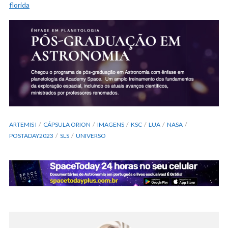
florida
ARTEMIS I
CÁPSULA ORION
IMAGENS
KSC
LUA
NASA
POSTADAY2023
SLS
UNIVERSO