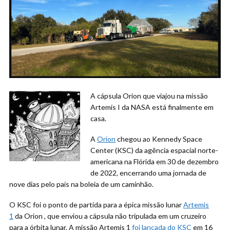
A cápsula Orion que viajou na missão
Artemis I da NASA está finalmente em
casa.
A
Orion
chegou ao Kennedy Space
Center (KSC) da agência espacial norte-
americana na Flórida em 30 de dezembro
de 2022, encerrando uma jornada de
nove dias pelo país na boleia de um caminhão.
O KSC foi o ponto de partida para a épica missão lunar
Artemis
1
da Orion , que enviou a cápsula não tripulada em um cruzeiro
para a órbita lunar. A missão Artemis 1
foi lançada do KSC
em 16