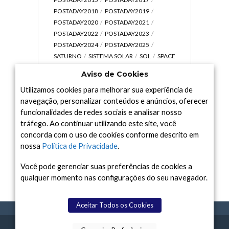
POSTADAY2018
POSTADAY2019
POSTADAY2020
POSTADAY2021
POSTADAY2022
POSTADAY2023
POSTADAY2024
POSTADAY2025
SATURNO
SISTEMA SOLAR
SOL
SPACE
TODAY TV
TELESCÓPIOS
TERRA
Aviso de Cookies
UNIVERSO
VÍDEO
Utilizamos cookies para melhorar sua experiência de
navegação, personalizar conteúdos e anúncios, oferecer
funcionalidades de redes sociais e analisar nosso
tráfego. Ao continuar utilizando este site, você
Arquivo
concorda com o uso de cookies conforme descrito em
Arquivo
nossa
Política de Privacidade
.
Você pode gerenciar suas preferências de cookies a
qualquer momento nas configurações do seu navegador.
Aceitar Todos os Cookies