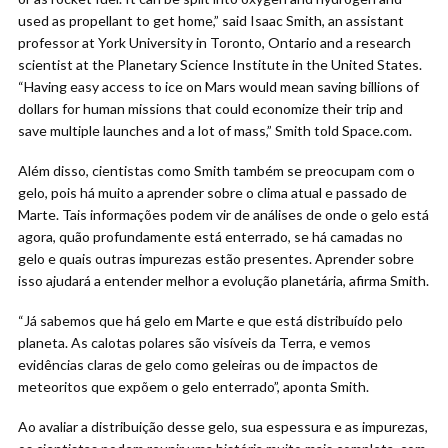
used as propellant to get home,” said Isaac Smith, an assistant
professor at York University in Toronto, Ontario and a research
scientist at the Planetary Science Institute in the United States.
“Having easy access to ice on Mars would mean saving billions of
dollars for human missions that could economize their trip and
save multiple launches and a lot of mass,” Smith told Space.com.
Além disso, cientistas como Smith também se preocupam com o
gelo, pois há muito a aprender sobre o clima atual e passado de
Marte. Tais informações podem vir de análises de onde o gelo está
agora, quão profundamente está enterrado, se há camadas no
gelo e quais outras impurezas estão presentes. Aprender sobre
isso ajudará a entender melhor a evolução planetária, afirma Smith.
“Já sabemos que há gelo em Marte e que está distribuído pelo
planeta. As calotas polares são visíveis da Terra, e vemos
evidências claras de gelo como geleiras ou de impactos de
meteoritos que expõem o gelo enterrado”, aponta Smith.
Ao avaliar a distribuição desse gelo, sua espessura e as impurezas,