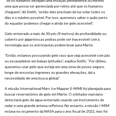
“Se os humanos desejam uma estação permanente ou mesmo
uma que possa ser gerenciada por robôs até que os humanos
cheguem”, diz Smith, “então eles precisam de luz solar todos os
dias e o máximo possível. Por isso, queremos saber o quão perto
do equador podemos chegar e ainda ter gelo acessível”.
Gelo enterrado a mais de 30 pés (9 metros) de profundidade ou
coberto por gigantescas pedras pode ser inacessível com a
tecnologia que os astronautas podem levar para Marte.
“Então, estamos procurando gelo raso que seja acessível com pás
ou escavadeiras em baixas latitudes”, explica Smith. “Por último,
queremos usar gelo que esteja em uma zona de pouso seguro,
longe de encostas íngremes ou grandes elevações, daí a
necessidade de uma busca global.”
A missão International Mars Ice Mapper (I-MIM) foi planejada para
buscar reservatórios de gelo em Marte. O orbitador marciano
detectaria gelo de água enterrado usando um instrumento de
radar e uma grande antena refletora. No entanto, a missão I-MIM
estava no orçamento da NASA para o ano fiscal de 2022, mas foi