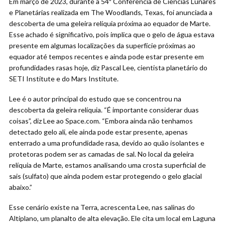
Em março de 2023, durante a 54ª Conferência de Ciências Lunares
e Planetárias realizada em The Woodlands, Texas, foi anunciada a
descoberta de uma geleira relíquia próxima ao equador de Marte.
Esse achado é significativo, pois implica que o gelo de água estava
presente em algumas localizações da superfície próximas ao
equador até tempos recentes e ainda pode estar presente em
profundidades rasas hoje, diz Pascal Lee, cientista planetário do
SETI Institute e do Mars Institute.
Lee é o autor principal do estudo que se concentrou na
descoberta da geleira relíquia. “É importante considerar duas
coisas”, diz Lee ao Space.com. “Embora ainda não tenhamos
detectado gelo ali, ele ainda pode estar presente, apenas
enterrado a uma profundidade rasa, devido ao quão isolantes e
protetoras podem ser as camadas de sal. No local da geleira
relíquia de Marte, estamos analisando uma crosta superficial de
sais (sulfato) que ainda podem estar protegendo o gelo glacial
abaixo.”
Esse cenário existe na Terra, acrescenta Lee, nas salinas do
Altiplano, um planalto de alta elevação. Ele cita um local em Laguna