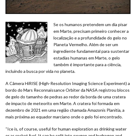
Se os humanos pretendem um dia pisar
em Marte, precisam primeiro conhecer a
localização e a profundidade do gelo no
Planeta Vermelho. Além de ser um
ingrediente fundamental para sustentar
estadias humanas em Marte, o gelo
também é importante para a ciência,
incluindo a busca por vida no planeta.
A Câmera HiRISE (High-Resolution Imaging Science Experiment) a
bordo do Mars Reconnaissance Orbiter da NASA registrou blocos
de gelo do tamanho de pedras ao redor da borda de uma cratera
de impacto de meteorito em Marte. A cratera foi formada em
dezembro de 2021 em uma região chamada Amazonis Planitia, a
mais próxima ao equador marciano onde o gelo foi encontrado.
“Ice is, of course, useful for human exploration as drinking water
or as rocket fuel. It can be split into oxygen and hydrogen and