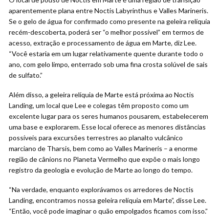
aparentemente plana entre Noctis Labyrinthus e Valles Marineris.
Se o gelo de água for confirmado como presente na geleira relíquia
recém-descoberta, poderá ser “o melhor possível” em termos de
acesso, extração e processamento de água em Marte, diz Lee.
“Você estaria em um lugar relativamente quente durante todo o
ano, com gelo limpo, enterrado sob uma fina crosta solúvel de sais
de sulfato.”
Além disso, a geleira relíquia de Marte está próxima ao Noctis
Landing, um local que Lee e colegas têm proposto como um
excelente lugar para os seres humanos pousarem, estabelecerem
uma base e explorarem. Esse local oferece as menores distâncias
possíveis para excursões terrestres ao planalto vulcânico
marciano de Tharsis, bem como ao Valles Marineris – a enorme
região de cânions no Planeta Vermelho que expõe o mais longo
registro da geologia e evolução de Marte ao longo do tempo.
“Na verdade, enquanto explorávamos os arredores de Noctis
Landing, encontramos nossa geleira relíquia em Marte”, disse Lee.
“Então, você pode imaginar o quão empolgados ficamos com isso.”