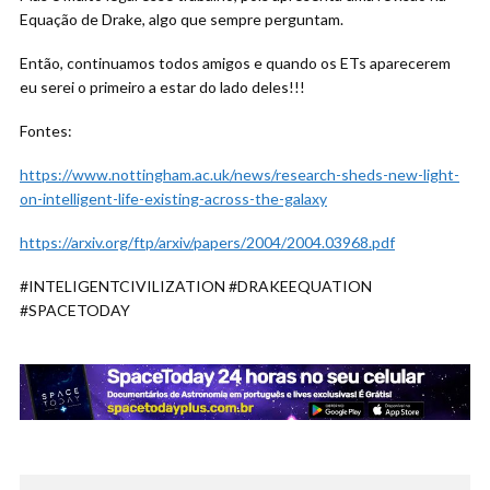
Equação de Drake, algo que sempre perguntam.
Então, continuamos todos amigos e quando os ETs aparecerem
eu serei o primeiro a estar do lado deles!!!
Fontes:
https://www.nottingham.ac.uk/news/research-sheds-new-light-
on-intelligent-life-existing-across-the-galaxy
https://arxiv.org/ftp/arxiv/papers/2004/2004.03968.pdf
#INTELIGENTCIVILIZATION #DRAKEEQUATION
#SPACETODAY