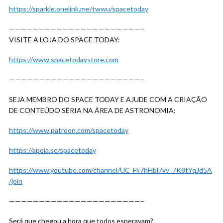
https://sparkle.onelink.me/twwu/spacetoday
——————————————————————–
VISITE A LOJA DO SPACE TODAY:
https://www.spacetodaystore.com
——————————————————————–
SEJA MEMBRO DO SPACE TODAY E AJUDE COM A CRIAÇÃO
DE CONTEÚDO SÉRIA NA ÁREA DE ASTRONOMIA:
https://www.patreon.com/spacetoday
https://apoia.se/spacetoday
https://www.youtube.com/channel/UC_Fk7hHbl7vv_7K8tYqJd5A
/join
——————————————————————–
Será que chegou a hora que todos esperavam?