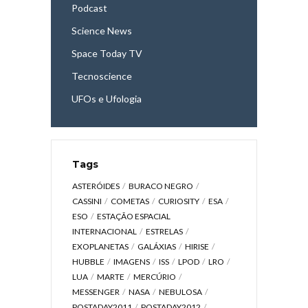
Podcast
Science News
Space Today TV
Tecnoscience
UFOs e Ufologia
Tags
ASTERÓIDES
BURACO NEGRO
CASSINI
COMETAS
CURIOSITY
ESA
ESO
ESTAÇÃO ESPACIAL
INTERNACIONAL
ESTRELAS
EXOPLANETAS
GALÁXIAS
HIRISE
HUBBLE
IMAGENS
ISS
LPOD
LRO
LUA
MARTE
MERCÚRIO
MESSENGER
NASA
NEBULOSA
POSTADAY2011
POSTADAY2012