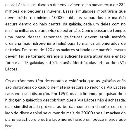
da via Láctea, simulando o desenvolvimento e o movimento de 234
milhões de pequenas nuvens. Essas simulações mostraram que
deve existir no mínimo 10000 subhalos separados de matéria
escura dentro do halo central da galáxia, cada um deles com no
mínimo milhares de anos-luz de extensão. Com o passar do tempo,
uma parte dessas sementes galácticas devem atrair matéria
ordinária (gás hidrogênio e hélio) para formar os aglomerados de
estrelas. Em torno de 120 dos maiores subhalos de matéria escura
devem ter se tornado grande o suficiente para atrair gás e então
formar as 15 galáxias satélites anãs identificadas orbitando a Via
Láctea.
Os astrônomos têm detectado a evidência que as galáxias anãs
são distúrbios do casulo de matéria escura ao redor da Via Láctea
causando sua distorção. Em 1957, os astrônomos pesquisando o
hidrogênio galáctico descobriram que a Via Láctea não é achatada,
mas sim distorcida próxima as bordas como um chapéu, com um
lado do disco espiral se curvando mais de 20000 anos-luz acima do
plano galáctico e o outro lado mergulhando um pouco menos que
isso.