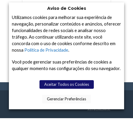
TODAY TV
TELESCÓPIOS
TERRA
Aviso de Cookies
UNIVERSO
VÍDEO
Utilizamos cookies para melhorar sua experiência de
navegação, personalizar conteúdos e anúncios, oferecer
funcionalidades de redes sociais e analisar nosso
tráfego. Ao continuar utilizando este site, você
Arquivo
concorda com o uso de cookies conforme descrito em
Arquivo
nossa
Política de Privacidade
.
Você pode gerenciar suas preferências de cookies a
qualquer momento nas configurações do seu navegador.
Aceitar Todos os Cookies
Gerenciar Preferências
SPACE TODAY
, 2015-2026.
POLÍTICA DE
SOBR
TERMOS
CONTATO
FEITO COM
À
PRIVACIDADE
E NÓS
DE USO
ASTRONOMIA.