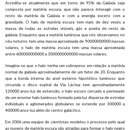
Acredita-se atualmente que em torno de 95% da Galáxia seja
composta por matéria escura, que não parece interagir com o
resto da matéria da Galáxia e com a energia exceto com a
gravidade. O halo de matéria escura tem mais de dez vezes a
massa de todas as estrelas visíveis, gás e poeira do resto da
galáxia. Enquanto que a matéria luminosa que nós observamos no
céu noturno tem uma massa aproximada de 90000000000 massas
solares, o halo de matéria escura tem uma massa aproximada
entre 600000000000 a 3000000000000 massas solares.
Imagina-se que o halo tenha um sobrepeso em relação a matéria
normal da galáxia aproximadamente de um fator de 20. Enquanto
que a borda interna do anel externo hipotético luminoso que
circunda o disco espiral da Via Láctea tem aproximadamente
120000 anos-luz de extensão, o halo escuro cercado e permeado
de um enorme halo luminoso formado pela luz dispersa de estrelas
individuais e aglomerados globulares se estende por 300000 a
400000 anos-luz além do centro galáctico.
Em 2006 uma equipe de cientistas modelou o processo pelo qual
as nuvens de matéria escura são atraídas para formar o halo negro