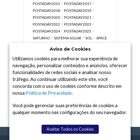
POSTADAY2015
POSTADAY2017
POSTADAY2018
POSTADAY2019
POSTADAY2020
POSTADAY2021
POSTADAY2022
POSTADAY2023
POSTADAY2024
POSTADAY2025
SATURNO
SISTEMA SOLAR
SOL
SPACE
TODAY TV
TELESCÓPIOS
TERRA
Aviso de Cookies
UNIVERSO
VÍDEO
Utilizamos cookies para melhorar sua experiência de
navegação, personalizar conteúdos e anúncios, oferecer
funcionalidades de redes sociais e analisar nosso
tráfego. Ao continuar utilizando este site, você
Arquivo
concorda com o uso de cookies conforme descrito em
Arquivo
nossa
Política de Privacidade
.
Você pode gerenciar suas preferências de cookies a
qualquer momento nas configurações do seu navegador.
Aceitar Todos os Cookies