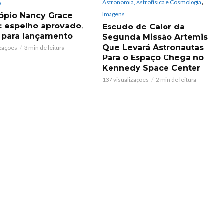
,
Astronomia, Astrofísica e Cosmologia
a
Imagens
ópio Nancy Grace
 espelho aprovado,
Escudo de Calor da
 para lançamento
Segunda Missão Artemis
Que Levará Astronautas
izações
3 min de leitura
Para o Espaço Chega no
Kennedy Space Center
137 visualizações
2 min de leitura