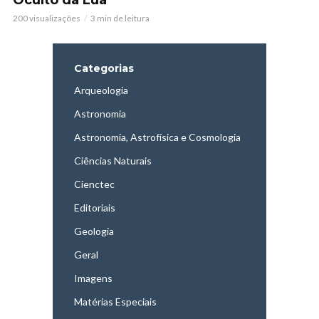
Oculto da Lua
200 visualizações
3 min de leitura
Categorias
Arqueologia
Astronomia
Astronomia, Astrofísica e Cosmologia
Ciências Naturais
Cienctec
Editoriais
Geologia
Geral
Imagens
Matérias Especiais