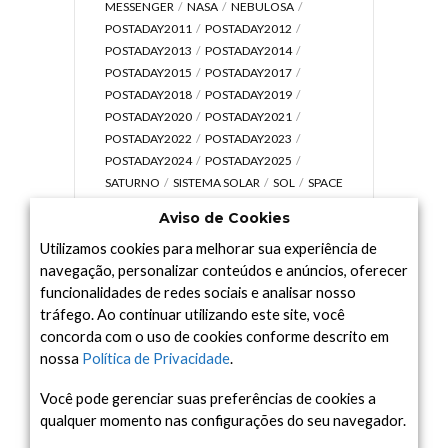
MESSENGER
NASA
NEBULOSA
POSTADAY2011
POSTADAY2012
POSTADAY2013
POSTADAY2014
POSTADAY2015
POSTADAY2017
POSTADAY2018
POSTADAY2019
POSTADAY2020
POSTADAY2021
POSTADAY2022
POSTADAY2023
POSTADAY2024
POSTADAY2025
SATURNO
SISTEMA SOLAR
SOL
SPACE
TODAY TV
TELESCÓPIOS
TERRA
Aviso de Cookies
UNIVERSO
VÍDEO
Utilizamos cookies para melhorar sua experiência de
navegação, personalizar conteúdos e anúncios, oferecer
funcionalidades de redes sociais e analisar nosso
tráfego. Ao continuar utilizando este site, você
Arquivo
concorda com o uso de cookies conforme descrito em
Arquivo
nossa
Política de Privacidade
.
Você pode gerenciar suas preferências de cookies a
qualquer momento nas configurações do seu navegador.