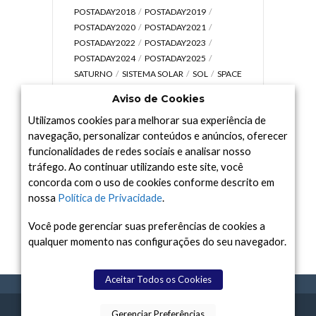
POSTADAY2018
POSTADAY2019
POSTADAY2020
POSTADAY2021
POSTADAY2022
POSTADAY2023
POSTADAY2024
POSTADAY2025
SATURNO
SISTEMA SOLAR
SOL
SPACE
TODAY TV
TELESCÓPIOS
TERRA
Aviso de Cookies
UNIVERSO
VÍDEO
Utilizamos cookies para melhorar sua experiência de
navegação, personalizar conteúdos e anúncios, oferecer
funcionalidades de redes sociais e analisar nosso
tráfego. Ao continuar utilizando este site, você
Arquivo
concorda com o uso de cookies conforme descrito em
Arquivo
nossa
Política de Privacidade
.
Você pode gerenciar suas preferências de cookies a
qualquer momento nas configurações do seu navegador.
Aceitar Todos os Cookies
Gerenciar Preferências
SPACE TODAY
, 2015-2026.
POLÍTICA DE
SOBR
TERMOS
CONTATO