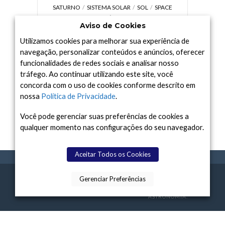
SATURNO
SISTEMA SOLAR
SOL
SPACE
TODAY TV
TELESCÓPIOS
TERRA
Aviso de Cookies
UNIVERSO
VÍDEO
Utilizamos cookies para melhorar sua experiência de
navegação, personalizar conteúdos e anúncios, oferecer
funcionalidades de redes sociais e analisar nosso
tráfego. Ao continuar utilizando este site, você
Arquivo
concorda com o uso de cookies conforme descrito em
Arquivo
nossa
Política de Privacidade
.
Você pode gerenciar suas preferências de cookies a
qualquer momento nas configurações do seu navegador.
Aceitar Todos os Cookies
Gerenciar Preferências
SPACE TODAY
, 2015-2026.
POLÍTICA DE
SOBR
TERMOS
CONTATO
FEITO COM
À
PRIVACIDADE
E NÓS
DE USO
ASTRONOMIA.