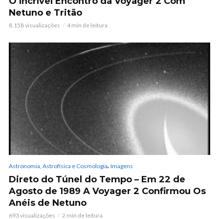
O Incrível Encontro da Voyager 2 Com
Netuno e Tritão
8.158 visualizações
4 min de leitura
,
Astronomia, Astrofísica e Cosmologia
Imagens
Direto do Túnel do Tempo – Em 22 de
Agosto de 1989 A Voyager 2 Confirmou Os
Anéis de Netuno
693 visualizações
2 min de leitura