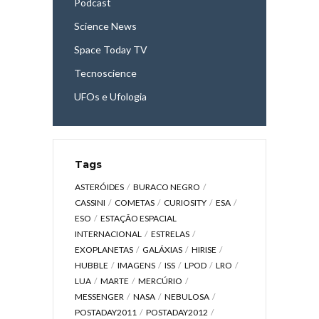
Podcast
Science News
Space Today TV
Tecnoscience
UFOs e Ufologia
Tags
ASTERÓIDES
BURACO NEGRO
CASSINI
COMETAS
CURIOSITY
ESA
ESO
ESTAÇÃO ESPACIAL
INTERNACIONAL
ESTRELAS
EXOPLANETAS
GALÁXIAS
HIRISE
HUBBLE
IMAGENS
ISS
LPOD
LRO
LUA
MARTE
MERCÚRIO
MESSENGER
NASA
NEBULOSA
POSTADAY2011
POSTADAY2012