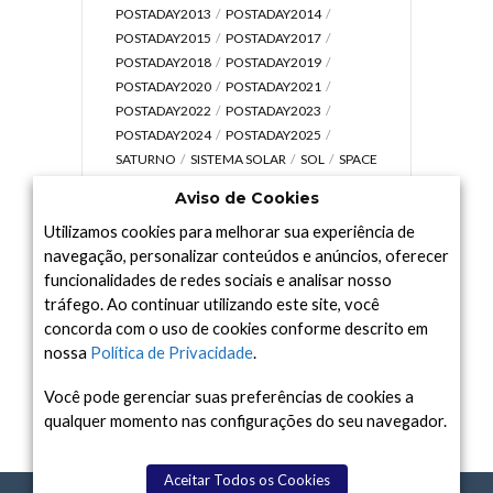
POSTADAY2013
POSTADAY2014
POSTADAY2015
POSTADAY2017
POSTADAY2018
POSTADAY2019
POSTADAY2020
POSTADAY2021
POSTADAY2022
POSTADAY2023
POSTADAY2024
POSTADAY2025
SATURNO
SISTEMA SOLAR
SOL
SPACE
TODAY TV
TELESCÓPIOS
TERRA
Aviso de Cookies
UNIVERSO
VÍDEO
Utilizamos cookies para melhorar sua experiência de
navegação, personalizar conteúdos e anúncios, oferecer
funcionalidades de redes sociais e analisar nosso
tráfego. Ao continuar utilizando este site, você
Arquivo
concorda com o uso de cookies conforme descrito em
Arquivo
nossa
Política de Privacidade
.
Você pode gerenciar suas preferências de cookies a
qualquer momento nas configurações do seu navegador.
Aceitar Todos os Cookies