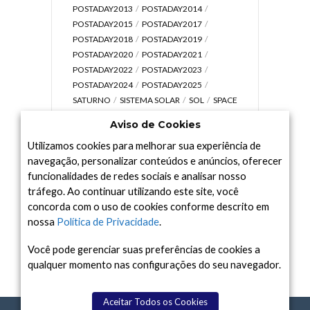
POSTADAY2013
POSTADAY2014
POSTADAY2015
POSTADAY2017
POSTADAY2018
POSTADAY2019
POSTADAY2020
POSTADAY2021
POSTADAY2022
POSTADAY2023
POSTADAY2024
POSTADAY2025
SATURNO
SISTEMA SOLAR
SOL
SPACE
TODAY TV
TELESCÓPIOS
TERRA
Aviso de Cookies
UNIVERSO
VÍDEO
Utilizamos cookies para melhorar sua experiência de
navegação, personalizar conteúdos e anúncios, oferecer
funcionalidades de redes sociais e analisar nosso
tráfego. Ao continuar utilizando este site, você
Arquivo
concorda com o uso de cookies conforme descrito em
Arquivo
nossa
Política de Privacidade
.
Você pode gerenciar suas preferências de cookies a
qualquer momento nas configurações do seu navegador.
Aceitar Todos os Cookies