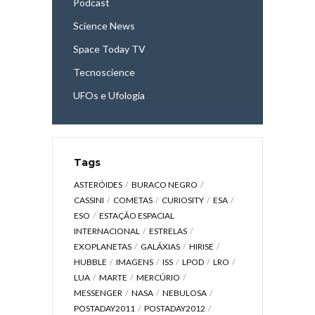
Podcast
Science News
Space Today TV
Tecnoscience
UFOs e Ufologia
Tags
ASTERÓIDES
BURACO NEGRO
CASSINI
COMETAS
CURIOSITY
ESA
ESO
ESTAÇÃO ESPACIAL
INTERNACIONAL
ESTRELAS
EXOPLANETAS
GALÁXIAS
HIRISE
HUBBLE
IMAGENS
ISS
LPOD
LRO
LUA
MARTE
MERCÚRIO
MESSENGER
NASA
NEBULOSA
POSTADAY2011
POSTADAY2012