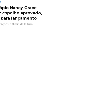
a
ópio Nancy Grace
 espelho aprovado,
 para lançamento
izações
3 min de leitura