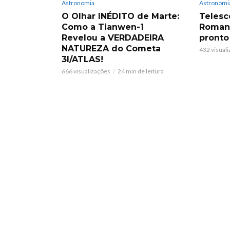
Astronomia
Astronomi
O Olhar INÉDITO de Marte:
Telesc
Como a Tianwen-1
Roman:
Revelou a VERDADEIRA
pronto
NATUREZA do Cometa
432 visual
3I/ATLAS!
666 visualizações
24 min de leitura