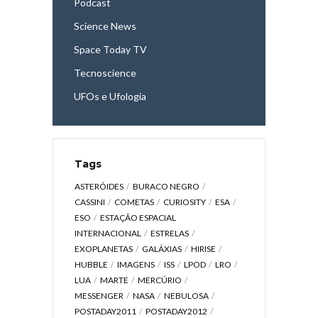
Podcast
Science News
Space Today TV
Tecnoscience
UFOs e Ufologia
Tags
ASTERÓIDES
BURACO NEGRO
CASSINI
COMETAS
CURIOSITY
ESA
ESO
ESTAÇÃO ESPACIAL
INTERNACIONAL
ESTRELAS
EXOPLANETAS
GALÁXIAS
HIRISE
HUBBLE
IMAGENS
ISS
LPOD
LRO
LUA
MARTE
MERCÚRIO
MESSENGER
NASA
NEBULOSA
POSTADAY2011
POSTADAY2012