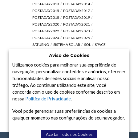
POSTADAY2013
POSTADAY2014
POSTADAY2015
POSTADAY2017
POSTADAY2018
POSTADAY2019
POSTADAY2020
POSTADAY2021
POSTADAY2022
POSTADAY2023
POSTADAY2024
POSTADAY2025
SATURNO
SISTEMA SOLAR
SOL
SPACE
TODAY TV
TELESCÓPIOS
TERRA
Aviso de Cookies
UNIVERSO
VÍDEO
Utilizamos cookies para melhorar sua experiência de
navegação, personalizar conteúdos e anúncios, oferecer
funcionalidades de redes sociais e analisar nosso
tráfego. Ao continuar utilizando este site, você
Arquivo
concorda com o uso de cookies conforme descrito em
Arquivo
nossa
Política de Privacidade
.
Você pode gerenciar suas preferências de cookies a
qualquer momento nas configurações do seu navegador.
Aceitar Todos os Cookies