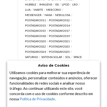
HUBBLE
IMAGENS
ISS
LPOD
LRO
LUA
MARTE
MERCÚRIO
MESSENGER
NASA
NEBULOSA
POSTADAY2011
POSTADAY2012
POSTADAY2013
POSTADAY2014
POSTADAY2015
POSTADAY2017
POSTADAY2018
POSTADAY2019
POSTADAY2020
POSTADAY2021
POSTADAY2022
POSTADAY2023
POSTADAY2024
POSTADAY2025
SATURNO
SISTEMA SOLAR
SOL
SPACE
TODAY TV
TELESCÓPIOS
TERRA
Aviso de Cookies
UNIVERSO
VÍDEO
Utilizamos cookies para melhorar sua experiência de
navegação, personalizar conteúdos e anúncios, oferecer
funcionalidades de redes sociais e analisar nosso
tráfego. Ao continuar utilizando este site, você
Arquivo
concorda com o uso de cookies conforme descrito em
Arquivo
nossa
Política de Privacidade
.