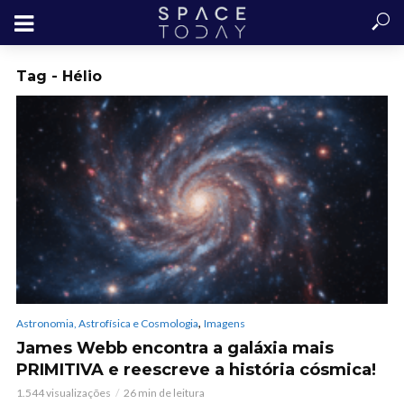
Tag - Hélio
,
Astronomia, Astrofísica e Cosmologia
Imagens
James Webb encontra a galáxia mais
PRIMITIVA e reescreve a história cósmica!
1.544 visualizações
26 min de leitura