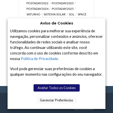
POSTADAY2022
POSTADAY2023
POSTADAY2024
POSTADAY2025
SATURNO
SISTEMA SOLAR
SOL
SPACE
TODAY TV
TELESCÓPIOS
TERRA
Aviso de Cookies
UNIVERSO
VÍDEO
Utilizamos cookies para melhorar sua experiência de
navegação, personalizar conteúdos e anúncios, oferecer
funcionalidades de redes sociais e analisar nosso
tráfego. Ao continuar utilizando este site, você
Arquivo
concorda com o uso de cookies conforme descrito em
Arquivo
nossa
Política de Privacidade
.
Você pode gerenciar suas preferências de cookies a
qualquer momento nas configurações do seu navegador.
Aceitar Todos os Cookies
Gerenciar Preferências
SPACE TODAY
, 2015-2026.
POLÍTICA DE
SOBR
TERMOS
CONTATO
FEITO COM
À
PRIVACIDADE
E NÓS
DE USO
ASTRONOMIA.