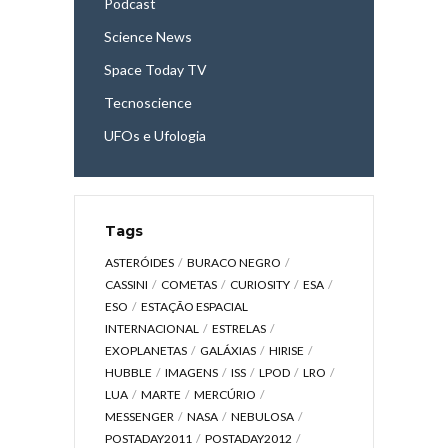
Podcast
Science News
Space Today TV
Tecnoscience
UFOs e Ufologia
Tags
ASTERÓIDES
BURACO NEGRO
CASSINI
COMETAS
CURIOSITY
ESA
ESO
ESTAÇÃO ESPACIAL
INTERNACIONAL
ESTRELAS
EXOPLANETAS
GALÁXIAS
HIRISE
HUBBLE
IMAGENS
ISS
LPOD
LRO
LUA
MARTE
MERCÚRIO
MESSENGER
NASA
NEBULOSA
POSTADAY2011
POSTADAY2012