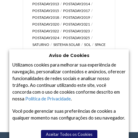
POSTADAY2013
POSTADAY2014
POSTADAY2015
POSTADAY2017
POSTADAY2018
POSTADAY2019
POSTADAY2020
POSTADAY2021
POSTADAY2022
POSTADAY2023
POSTADAY2024
POSTADAY2025
SATURNO
SISTEMA SOLAR
SOL
SPACE
TODAY TV
TELESCÓPIOS
TERRA
Aviso de Cookies
UNIVERSO
VÍDEO
Utilizamos cookies para melhorar sua experiência de
navegação, personalizar conteúdos e anúncios, oferecer
funcionalidades de redes sociais e analisar nosso
tráfego. Ao continuar utilizando este site, você
Arquivo
concorda com o uso de cookies conforme descrito em
Arquivo
nossa
Política de Privacidade
.
Você pode gerenciar suas preferências de cookies a
qualquer momento nas configurações do seu navegador.
Aceitar Todos os Cookies