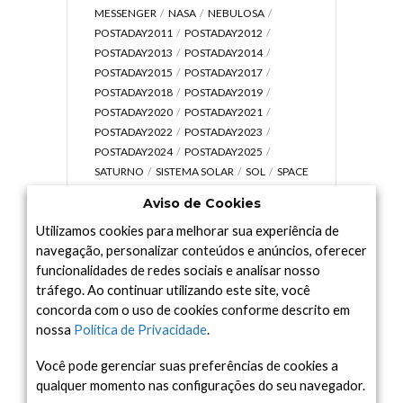
MESSENGER
NASA
NEBULOSA
POSTADAY2011
POSTADAY2012
POSTADAY2013
POSTADAY2014
POSTADAY2015
POSTADAY2017
POSTADAY2018
POSTADAY2019
POSTADAY2020
POSTADAY2021
POSTADAY2022
POSTADAY2023
POSTADAY2024
POSTADAY2025
SATURNO
SISTEMA SOLAR
SOL
SPACE
TODAY TV
TELESCÓPIOS
TERRA
Aviso de Cookies
UNIVERSO
VÍDEO
Utilizamos cookies para melhorar sua experiência de
navegação, personalizar conteúdos e anúncios, oferecer
funcionalidades de redes sociais e analisar nosso
tráfego. Ao continuar utilizando este site, você
Arquivo
concorda com o uso de cookies conforme descrito em
Arquivo
nossa
Política de Privacidade
.
Você pode gerenciar suas preferências de cookies a
qualquer momento nas configurações do seu navegador.