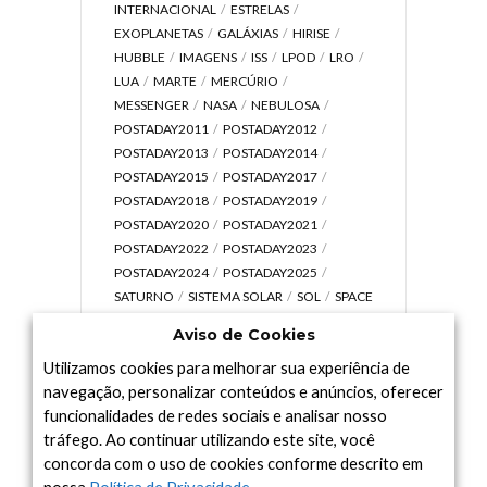
INTERNACIONAL
ESTRELAS
EXOPLANETAS
GALÁXIAS
HIRISE
HUBBLE
IMAGENS
ISS
LPOD
LRO
LUA
MARTE
MERCÚRIO
MESSENGER
NASA
NEBULOSA
POSTADAY2011
POSTADAY2012
POSTADAY2013
POSTADAY2014
POSTADAY2015
POSTADAY2017
POSTADAY2018
POSTADAY2019
POSTADAY2020
POSTADAY2021
POSTADAY2022
POSTADAY2023
POSTADAY2024
POSTADAY2025
SATURNO
SISTEMA SOLAR
SOL
SPACE
TODAY TV
TELESCÓPIOS
TERRA
Aviso de Cookies
UNIVERSO
VÍDEO
Utilizamos cookies para melhorar sua experiência de
navegação, personalizar conteúdos e anúncios, oferecer
funcionalidades de redes sociais e analisar nosso
tráfego. Ao continuar utilizando este site, você
Arquivo
concorda com o uso de cookies conforme descrito em
Arquivo