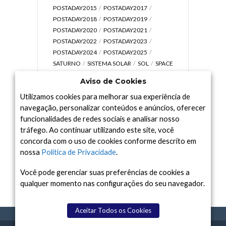
POSTADAY2015
POSTADAY2017
POSTADAY2018
POSTADAY2019
POSTADAY2020
POSTADAY2021
POSTADAY2022
POSTADAY2023
POSTADAY2024
POSTADAY2025
SATURNO
SISTEMA SOLAR
SOL
SPACE
TODAY TV
TELESCÓPIOS
TERRA
Aviso de Cookies
UNIVERSO
VÍDEO
Utilizamos cookies para melhorar sua experiência de
navegação, personalizar conteúdos e anúncios, oferecer
funcionalidades de redes sociais e analisar nosso
tráfego. Ao continuar utilizando este site, você
Arquivo
concorda com o uso de cookies conforme descrito em
Arquivo
nossa
Política de Privacidade
.
Você pode gerenciar suas preferências de cookies a
qualquer momento nas configurações do seu navegador.
Aceitar Todos os Cookies