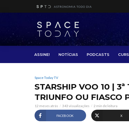
ASTRONOMIA TODO DIA
ASSINE!
NOTÍCIAS
PODCASTS
CURS
Space Today TV
STARSHIP VOO 10 | 3ª
TRIUNFO OU FIASCO P
12 meses atrás
343 visualizações
2 min de leitura
FACEBOOK
X