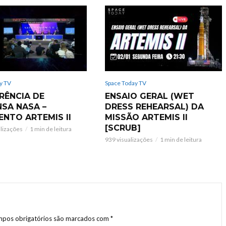
y TV
Space Today TV
RÊNCIA DE
ENSAIO GERAL (WET
NSA NASA –
DRESS REHEARSAL) DA
ENTO ARTEMIS II
MISSÃO ARTEMIS II
[SCRUB]
alizações
1 min de leitura
939 visualizações
1 min de leitura
pos obrigatórios são marcados com
*