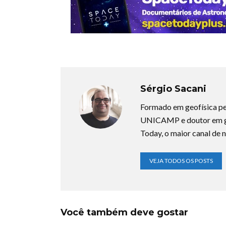
Sérgio Sacani
Formado em geofísica pe
UNICAMP e doutor em ge
Today, o maior canal de n
VEJA TODOS OS POSTS
Você também deve gostar