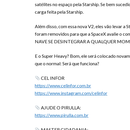
satélites no espaço pela Starship. Se bem sucedid
carga feita pela Starship.
Além disso, com essa nova V2, eles vão levar a
foram removidos para que a SpaceX avalie o c
NAVE SE DESINTEGRAR A QUALQUER MOMEN
E o Super Heavy? Bom, ele será colocado novam
que o normal: Será que funciona?
CEL INFOR
https://www.celinfor.com.br
https://www.instagram.com/celinfor
AJUDE O PIRULLA:
https://www.pirulla.com.br
MASTER CIDADANIA: