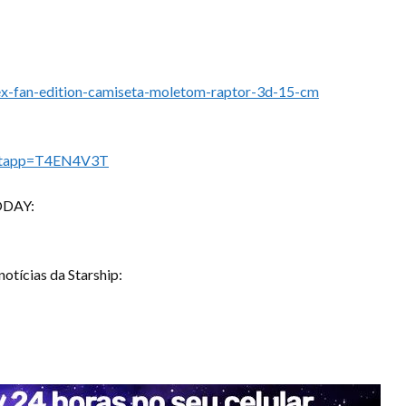
ex-fan-edition-camiseta-moletom-raptor-3d-15-cm
tartapp=T4EN4V3T
ODAY:
otícias da Starship: