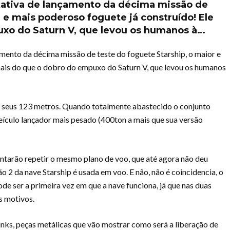
tativa de lançamento da décima missão de
r e mais poderoso foguete já construído! Ele
uxo do Saturn V, que levou os humanos à…
mento da décima missão de teste do foguete Starship, o maior e
mais do que o dobro do empuxo do Saturn V, que levou os humanos
m seus 123 metros. Quando totalmente abastecido o conjunto
eículo lançador mais pesado (400ton a mais que sua versão
ntarão repetir o mesmo plano de voo, que até agora não deu
o 2 da nave Starship é usada em voo. E não, não é coincidencia, o
e ser a primeira vez em que a nave funciona, já que nas duas
s motivos.
inks, peças metálicas que vão mostrar como será a liberação de