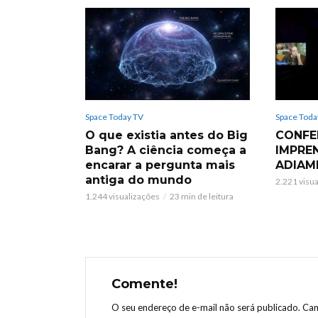
Space Today TV
Space Toda
O que existia antes do Big
CONFE
Bang? A ciência começa a
IMPRE
encarar a pergunta mais
ADIAM
antiga do mundo
2.221 visu
1.244 visualizações
23 min de leitura
Comente!
O seu endereço de e-mail não será publicado.
Cam