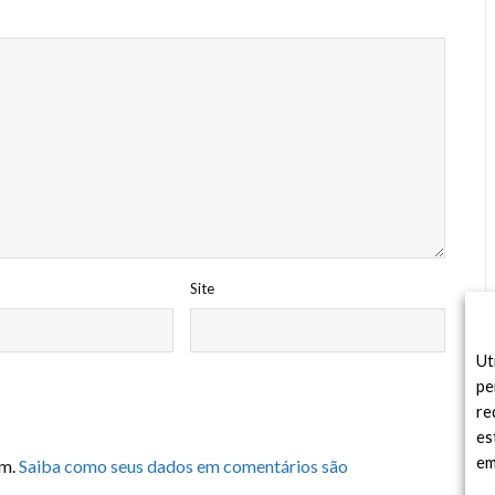
Site
Ut
pe
re
es
em
am.
Saiba como seus dados em comentários são