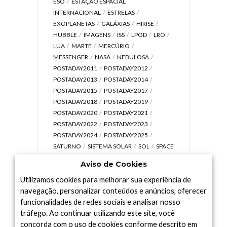
ESO
ESTAÇÃO ESPACIAL
INTERNACIONAL
ESTRELAS
EXOPLANETAS
GALÁXIAS
HIRISE
HUBBLE
IMAGENS
ISS
LPOD
LRO
LUA
MARTE
MERCÚRIO
MESSENGER
NASA
NEBULOSA
POSTADAY2011
POSTADAY2012
POSTADAY2013
POSTADAY2014
POSTADAY2015
POSTADAY2017
POSTADAY2018
POSTADAY2019
POSTADAY2020
POSTADAY2021
POSTADAY2022
POSTADAY2023
POSTADAY2024
POSTADAY2025
SATURNO
SISTEMA SOLAR
SOL
SPACE
TODAY TV
TELESCÓPIOS
TERRA
Aviso de Cookies
UNIVERSO
VÍDEO
Utilizamos cookies para melhorar sua experiência de
navegação, personalizar conteúdos e anúncios, oferecer
funcionalidades de redes sociais e analisar nosso
tráfego. Ao continuar utilizando este site, você
Arquivo
concorda com o uso de cookies conforme descrito em