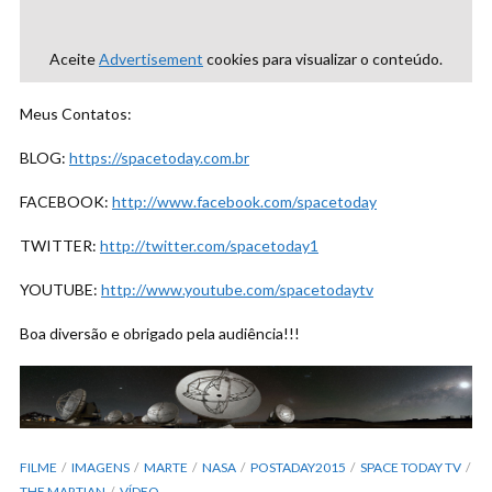
Aceite
Advertisement
cookies para visualizar o conteúdo.
Meus Contatos:
BLOG:
https://spacetoday.com.br
FACEBOOK:
http://www.facebook.com/spacetoday
TWITTER:
http://twitter.com/spacetoday1
YOUTUBE:
http://www.youtube.com/spacetodaytv
Boa diversão e obrigado pela audiência!!!
FILME
IMAGENS
MARTE
NASA
POSTADAY2015
SPACE TODAY TV
THE MARTIAN
VÍDEO