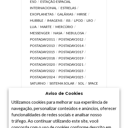
ESO
ESTAÇÃO ESPACIAL
INTERNACIONAL
ESTRELAS
EXOPLANETAS
GALÁXIAS
HIRISE
HUBBLE
IMAGENS
ISS
LPOD
LRO
LUA
MARTE
MERCÚRIO
MESSENGER
NASA
NEBULOSA
POSTADAY2011
POSTADAY2012
POSTADAY2013
POSTADAY2014
POSTADAY2015
POSTADAY2017
POSTADAY2018
POSTADAY2019
POSTADAY2020
POSTADAY2021
POSTADAY2022
POSTADAY2023
POSTADAY2024
POSTADAY2025
SATURNO
SISTEMA SOLAR
SOL
SPACE
TODAY TV
TELESCÓPIOS
TERRA
Aviso de Cookies
UNIVERSO
VÍDEO
Utilizamos cookies para melhorar sua experiência de
navegação, personalizar conteúdos e anúncios, oferecer
funcionalidades de redes sociais e analisar nosso
tráfego. Ao continuar utilizando este site, você
Arquivo
concorda com o uso de cookies conforme descrito em