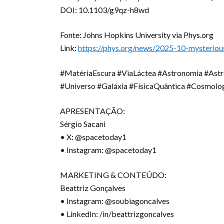
DOI: 10.1103/g9qz-h8wd
Fonte: Johns Hopkins University via Phys.org
Link:
https://phys.org/news/2025-10-mysteriou
#MatériaEscura #ViaLáctea #Astronomia #Astr
#Universo #Galáxia #FísicaQuântica #Cosmol
APRESENTAÇÃO:
Sérgio Sacani
• X: @spacetoday1
• Instagram: @spacetoday1
MARKETING & CONTEÚDO:
Beattriz Gonçalves
• Instagram: @soubiagoncalves
• LinkedIn: /in/beattrizgoncalves