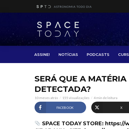
ASTRONOMIA TODO DIA
ASSINE!
NOTÍCIAS
PODCASTS
CURS
SERÁ QUE A MATÉRIA
DETECTADA?
10 meses atrás
155 visualizações
4 min de leitura
FACEBOOK
X
SPACE TODAY STORE: https://