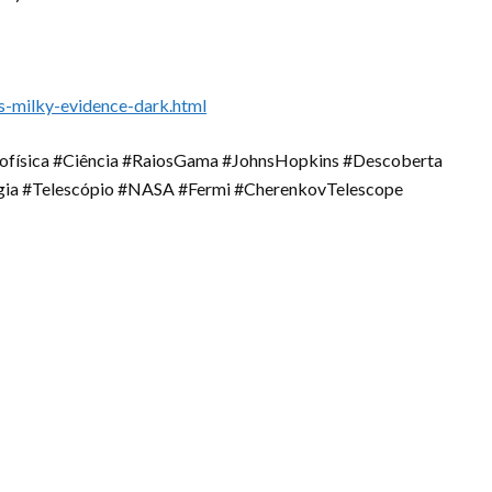
s-milky-evidence-dark.html
ofísica #Ciência #RaiosGama #JohnsHopkins #Descoberta
ogia #Telescópio #NASA #Fermi #CherenkovTelescope