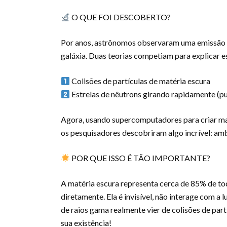
O QUE FOI DESCOBERTO?
Por anos, astrônomos observaram uma emissão d
galáxia. Duas teorias competiam para explicar 
Colisões de partículas de matéria escura
Estrelas de nêutrons girando rapidamente (pu
Agora, usando supercomputadores para criar map
os pesquisadores descobriram algo incrível: amb
POR QUE ISSO É TÃO IMPORTANTE?
A matéria escura representa cerca de 85% de to
diretamente. Ela é invisível, não interage com a 
de raios gama realmente vier de colisões de p
sua existência!