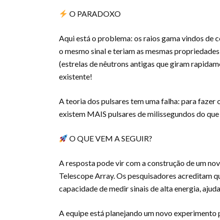
O PARADOXO
Aqui está o problema: os raios gama vindos de c
o mesmo sinal e teriam as mesmas propriedades
(estrelas de nêutrons antigas que giram rapid
existente!
A teoria dos pulsares tem uma falha: para fazer
existem MAIS pulsares de milissegundos do que
O QUE VEM A SEGUIR?
A resposta pode vir com a construção de um no
Telescope Array. Os pesquisadores acreditam qu
capacidade de medir sinais de alta energia, ajud
A equipe está planejando um novo experimento p