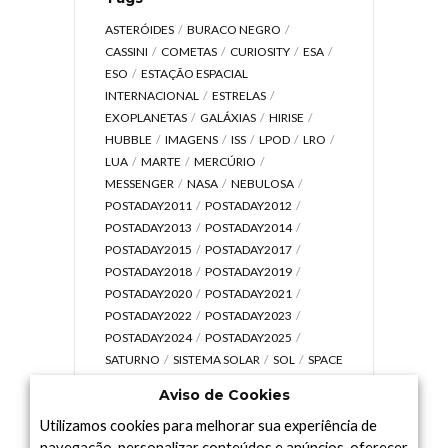
ASTERÓIDES
BURACO NEGRO
CASSINI
COMETAS
CURIOSITY
ESA
ESO
ESTAÇÃO ESPACIAL
INTERNACIONAL
ESTRELAS
EXOPLANETAS
GALÁXIAS
HIRISE
HUBBLE
IMAGENS
ISS
LPOD
LRO
LUA
MARTE
MERCÚRIO
MESSENGER
NASA
NEBULOSA
POSTADAY2011
POSTADAY2012
POSTADAY2013
POSTADAY2014
POSTADAY2015
POSTADAY2017
POSTADAY2018
POSTADAY2019
POSTADAY2020
POSTADAY2021
POSTADAY2022
POSTADAY2023
POSTADAY2024
POSTADAY2025
SATURNO
SISTEMA SOLAR
SOL
SPACE
TODAY TV
TELESCÓPIOS
TERRA
Aviso de Cookies
UNIVERSO
VÍDEO
Utilizamos cookies para melhorar sua experiência de
navegação, personalizar conteúdos e anúncios, oferecer