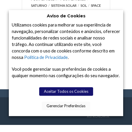
SATURNO
SISTEMA SOLAR
SOL
SPACE
TODAY TV
TELESCÓPIOS
TERRA
Aviso de Cookies
UNIVERSO
VÍDEO
Utilizamos cookies para melhorar sua experiência de
navegação, personalizar conteúdos e anúncios, oferecer
funcionalidades de redes sociais e analisar nosso
tráfego. Ao continuar utilizando este site, você
Arquivo
concorda com o uso de cookies conforme descrito em
Arquivo
nossa
Política de Privacidade
.
Você pode gerenciar suas preferências de cookies a
qualquer momento nas configurações do seu navegador.
Aceitar Todos os Cookies
Gerenciar Preferências
SPACE TODAY
, 2015-2026.
POLÍTICA DE
SOBR
TERMOS
CONTATO
FEITO COM
À
PRIVACIDADE
E NÓS
DE USO
ASTRONOMIA.