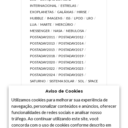
INTERNACIONAL
ESTRELAS
EXOPLANETAS
GALÁXIAS
HIRISE
HUBBLE
IMAGENS
ISS
LPOD
LRO
LUA
MARTE
MERCÚRIO
MESSENGER
NASA
NEBULOSA
POSTADAY2011
POSTADAY2012
POSTADAY2013
POSTADAY2014
POSTADAY2015
POSTADAY2017
POSTADAY2018
POSTADAY2019
POSTADAY2020
POSTADAY2021
POSTADAY2022
POSTADAY2023
POSTADAY2024
POSTADAY2025
SATURNO
SISTEMA SOLAR
SOL
SPACE
TODAY TV
TELESCÓPIOS
TERRA
Aviso de Cookies
UNIVERSO
VÍDEO
Utilizamos cookies para melhorar sua experiência de
navegação, personalizar conteúdos e anúncios, oferecer
funcionalidades de redes sociais e analisar nosso
tráfego. Ao continuar utilizando este site, você
Arquivo
concorda com o uso de cookies conforme descrito em