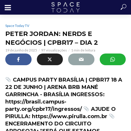
Space Today TV
PETER JORDAN: NERDS E
NEGÓCIOS | CPBR17 – DIA 2
19 de junho de 2025
97 visualizações
1 min de leitura
CAMPUS PARTY BRASÍLIA | CPBR17 18 A
22 DE JUNHO | ARENA BRB MANÉ
GARRINCHA - BRASÍLIA INGRESSOS:
https://brasil.campus-
party.org/cpbr17/ingressos/
AJUDE O
PIRULLA: https://www.pirulla.com.br
ENCERRAMENTO DO CIRCUITO