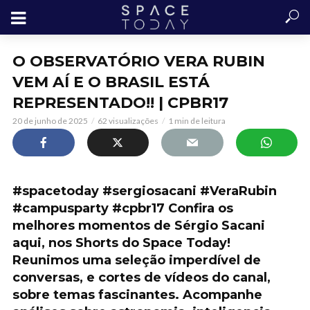
O OBSERVATÓRIO VERA RUBIN
VEM AÍ E O BRASIL ESTÁ
REPRESENTADO!! | CPBR17
20 de junho de 2025
62 visualizações
1 min de leitura
#spacetoday #sergiosacani #VeraRubin
#campusparty #cpbr17 Confira os
melhores momentos de Sérgio Sacani
aqui, nos Shorts do Space Today!
Reunimos uma seleção imperdível de
conversas, e cortes de vídeos do canal,
sobre temas fascinantes. Acompanhe