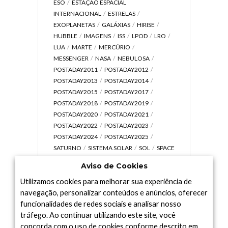
ESO
ESTAÇÃO ESPACIAL
INTERNACIONAL
ESTRELAS
EXOPLANETAS
GALÁXIAS
HIRISE
HUBBLE
IMAGENS
ISS
LPOD
LRO
LUA
MARTE
MERCÚRIO
MESSENGER
NASA
NEBULOSA
POSTADAY2011
POSTADAY2012
POSTADAY2013
POSTADAY2014
POSTADAY2015
POSTADAY2017
POSTADAY2018
POSTADAY2019
POSTADAY2020
POSTADAY2021
POSTADAY2022
POSTADAY2023
POSTADAY2024
POSTADAY2025
SATURNO
SISTEMA SOLAR
SOL
SPACE
TODAY TV
TELESCÓPIOS
TERRA
Aviso de Cookies
UNIVERSO
VÍDEO
Utilizamos cookies para melhorar sua experiência de
navegação, personalizar conteúdos e anúncios, oferecer
funcionalidades de redes sociais e analisar nosso
tráfego. Ao continuar utilizando este site, você
Arquivo
concorda com o uso de cookies conforme descrito em