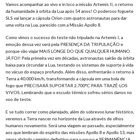
Vamos acompanhar ao vivo e in loco a missão Artemis II, o retorno
da humanidade à orbita da Lua após 54 anos! O poderoso foguete
SLS vai lançar a cápsula Orion com quatro astronautas para dar
uma volta na Lua, parecido com a Missão Apollo 8.
Como vimos o sucesso do teste não tripulado na Artemis I, a
emoção dessa vez será pela PRESENÇA DA TRIPULAÇÃO e
porque vão viajar MAIS LONGE DO QUE QUALQUER HUMANO
JÁ FOI! Pela primeira vez em décadas, astronautas sairão da órbita
baixa para circundar a Lua, testando os sistemas de suporte à vida
no vácuo do espaço profundo. Além disso, enfrentarão o retorno à
Terra a 40.000 km/h, transformando a cápsula em uma bola de
fogo que PRECISARÁ SUPORTAR 2.700°C PARA TRAZÊ-LOS
VIVOS. Lembrando que o escudo térmico sofreu sérios danos no
voo de teste.
E se tudo correr como planejado, além do sobrevoo lunar histórico,
veremos a Terra nascer no horizonte da Lua através de olhos
humanos novamente. Será uma viagem ao passado, especialmente
aos que lembram do espírito das missões Apollo 8 e Apollo 13, mas
agora abrindo caminho definitivo para o pouso e PERMANÊNCIA