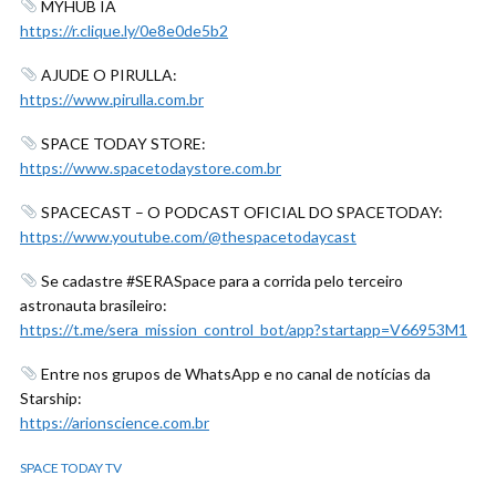
MYHUB IA
https://r.clique.ly/0e8e0de5b2
AJUDE O PIRULLA:
https://www.pirulla.com.br
SPACE TODAY STORE:
https://www.spacetodaystore.com.br
SPACECAST – O PODCAST OFICIAL DO SPACETODAY:
https://www.youtube.com/@thespacetodaycast
Se cadastre #SERASpace para a corrida pelo terceiro
astronauta brasileiro:
https://t.me/sera_mission_control_bot/app?startapp=V66953M1
Entre nos grupos de WhatsApp e no canal de notícias da
Starship:
https://arionscience.com.br
SPACE TODAY TV