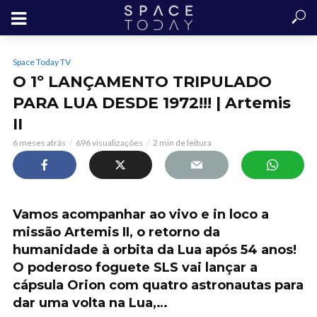
Space Today TV
O 1º LANÇAMENTO TRIPULADO
PARA LUA DESDE 1972!!! | Artemis
II
6 meses atrás
696 visualizações
2 min de leitura
Vamos acompanhar ao vivo e in loco a
missão Artemis II, o retorno da
humanidade à orbita da Lua após 54 anos!
O poderoso foguete SLS vai lançar a
cápsula Orion com quatro astronautas para
dar uma volta na Lua,…