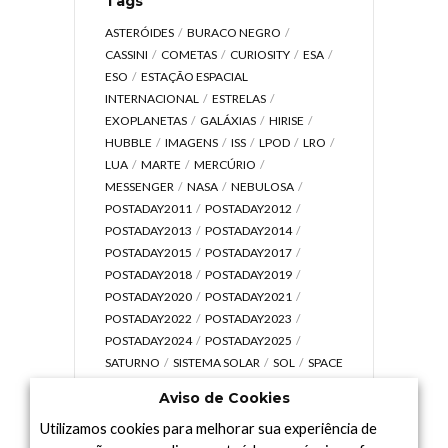
Tags
ASTERÓIDES
BURACO NEGRO
CASSINI
COMETAS
CURIOSITY
ESA
ESO
ESTAÇÃO ESPACIAL
INTERNACIONAL
ESTRELAS
EXOPLANETAS
GALÁXIAS
HIRISE
HUBBLE
IMAGENS
ISS
LPOD
LRO
LUA
MARTE
MERCÚRIO
MESSENGER
NASA
NEBULOSA
POSTADAY2011
POSTADAY2012
POSTADAY2013
POSTADAY2014
POSTADAY2015
POSTADAY2017
POSTADAY2018
POSTADAY2019
POSTADAY2020
POSTADAY2021
POSTADAY2022
POSTADAY2023
POSTADAY2024
POSTADAY2025
SATURNO
SISTEMA SOLAR
SOL
SPACE
TODAY TV
TELESCÓPIOS
TERRA
Aviso de Cookies
UNIVERSO
VÍDEO
Utilizamos cookies para melhorar sua experiência de