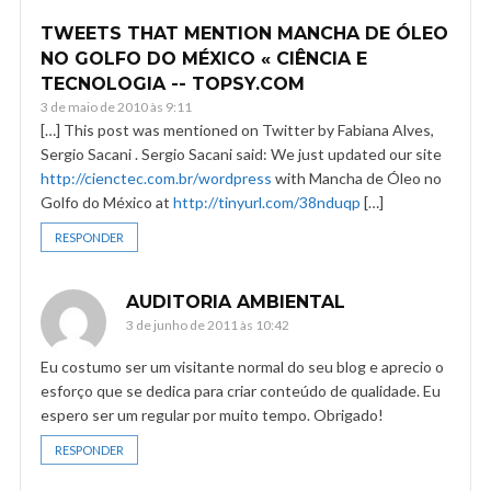
TWEETS THAT MENTION MANCHA DE ÓLEO
NO GOLFO DO MÉXICO « CIÊNCIA E
TECNOLOGIA -- TOPSY.COM
3 de maio de 2010 às 9:11
[…] This post was mentioned on Twitter by Fabiana Alves,
Sergio Sacani . Sergio Sacani said: We just updated our site
http://cienctec.com.br/wordpress
with Mancha de Óleo no
Golfo do México at
http://tinyurl.com/38nduqp
[…]
RESPONDER
AUDITORIA AMBIENTAL
3 de junho de 2011 às 10:42
Eu costumo ser um visitante normal do seu blog e aprecio o
esforço que se dedica para criar conteúdo de qualidade. Eu
espero ser um regular por muito tempo. Obrigado!
RESPONDER