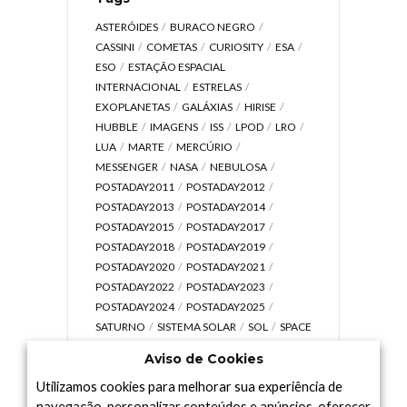
ASTERÓIDES
BURACO NEGRO
CASSINI
COMETAS
CURIOSITY
ESA
ESO
ESTAÇÃO ESPACIAL
INTERNACIONAL
ESTRELAS
EXOPLANETAS
GALÁXIAS
HIRISE
HUBBLE
IMAGENS
ISS
LPOD
LRO
LUA
MARTE
MERCÚRIO
MESSENGER
NASA
NEBULOSA
POSTADAY2011
POSTADAY2012
POSTADAY2013
POSTADAY2014
POSTADAY2015
POSTADAY2017
POSTADAY2018
POSTADAY2019
POSTADAY2020
POSTADAY2021
POSTADAY2022
POSTADAY2023
POSTADAY2024
POSTADAY2025
SATURNO
SISTEMA SOLAR
SOL
SPACE
TODAY TV
TELESCÓPIOS
TERRA
Aviso de Cookies
UNIVERSO
VÍDEO
Utilizamos cookies para melhorar sua experiência de
navegação, personalizar conteúdos e anúncios, oferecer