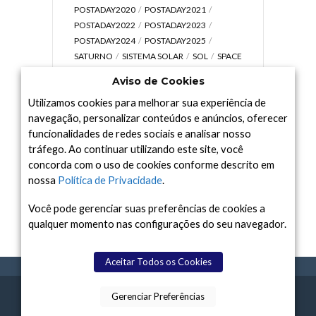
POSTADAY2020
POSTADAY2021
POSTADAY2022
POSTADAY2023
POSTADAY2024
POSTADAY2025
SATURNO
SISTEMA SOLAR
SOL
SPACE
TODAY TV
TELESCÓPIOS
TERRA
Aviso de Cookies
UNIVERSO
VÍDEO
Utilizamos cookies para melhorar sua experiência de
navegação, personalizar conteúdos e anúncios, oferecer
funcionalidades de redes sociais e analisar nosso
tráfego. Ao continuar utilizando este site, você
Arquivo
concorda com o uso de cookies conforme descrito em
Arquivo
nossa
Política de Privacidade
.
Você pode gerenciar suas preferências de cookies a
qualquer momento nas configurações do seu navegador.
Aceitar Todos os Cookies
Gerenciar Preferências
SPACE TODAY
, 2015-2026.
POLÍTICA DE
SOBR
TERMOS
CONTATO
FEITO COM
À
PRIVACIDADE
E NÓS
DE USO