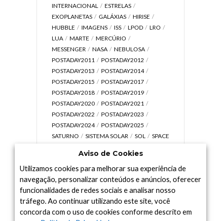
INTERNACIONAL
ESTRELAS
EXOPLANETAS
GALÁXIAS
HIRISE
HUBBLE
IMAGENS
ISS
LPOD
LRO
LUA
MARTE
MERCÚRIO
MESSENGER
NASA
NEBULOSA
POSTADAY2011
POSTADAY2012
POSTADAY2013
POSTADAY2014
POSTADAY2015
POSTADAY2017
POSTADAY2018
POSTADAY2019
POSTADAY2020
POSTADAY2021
POSTADAY2022
POSTADAY2023
POSTADAY2024
POSTADAY2025
SATURNO
SISTEMA SOLAR
SOL
SPACE
TODAY TV
TELESCÓPIOS
TERRA
Aviso de Cookies
UNIVERSO
VÍDEO
Utilizamos cookies para melhorar sua experiência de
navegação, personalizar conteúdos e anúncios, oferecer
funcionalidades de redes sociais e analisar nosso
tráfego. Ao continuar utilizando este site, você
Arquivo
concorda com o uso de cookies conforme descrito em
Arquivo