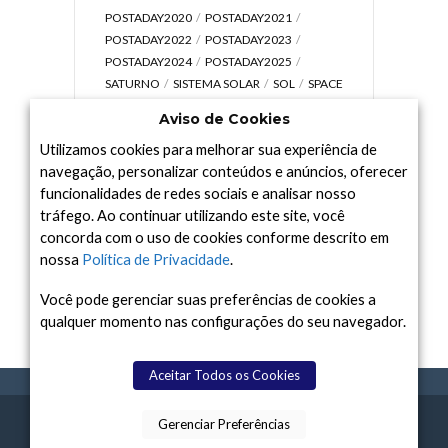
POSTADAY2020
POSTADAY2021
POSTADAY2022
POSTADAY2023
POSTADAY2024
POSTADAY2025
SATURNO
SISTEMA SOLAR
SOL
SPACE
TODAY TV
TELESCÓPIOS
TERRA
Aviso de Cookies
UNIVERSO
VÍDEO
Utilizamos cookies para melhorar sua experiência de
navegação, personalizar conteúdos e anúncios, oferecer
funcionalidades de redes sociais e analisar nosso
tráfego. Ao continuar utilizando este site, você
Arquivo
concorda com o uso de cookies conforme descrito em
Arquivo
nossa
Política de Privacidade
.
Você pode gerenciar suas preferências de cookies a
qualquer momento nas configurações do seu navegador.
Aceitar Todos os Cookies
Gerenciar Preferências
SPACE TODAY
, 2015-2026.
POLÍTICA DE
SOBR
TERMOS
CONTATO
FEITO COM
À
PRIVACIDADE
E NÓS
DE USO