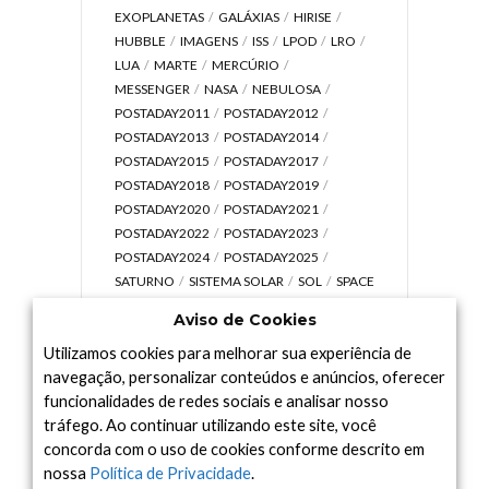
EXOPLANETAS
GALÁXIAS
HIRISE
HUBBLE
IMAGENS
ISS
LPOD
LRO
LUA
MARTE
MERCÚRIO
MESSENGER
NASA
NEBULOSA
POSTADAY2011
POSTADAY2012
POSTADAY2013
POSTADAY2014
POSTADAY2015
POSTADAY2017
POSTADAY2018
POSTADAY2019
POSTADAY2020
POSTADAY2021
POSTADAY2022
POSTADAY2023
POSTADAY2024
POSTADAY2025
SATURNO
SISTEMA SOLAR
SOL
SPACE
TODAY TV
TELESCÓPIOS
TERRA
Aviso de Cookies
UNIVERSO
VÍDEO
Utilizamos cookies para melhorar sua experiência de
navegação, personalizar conteúdos e anúncios, oferecer
funcionalidades de redes sociais e analisar nosso
tráfego. Ao continuar utilizando este site, você
Arquivo
concorda com o uso de cookies conforme descrito em
Arquivo
nossa
Política de Privacidade
.