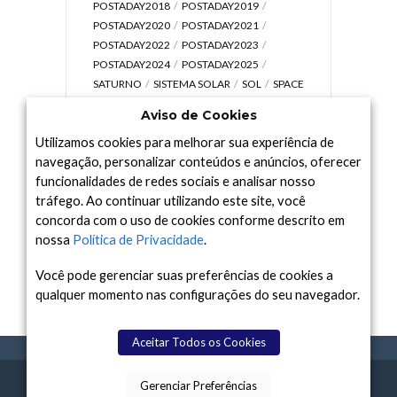
POSTADAY2018
POSTADAY2019
POSTADAY2020
POSTADAY2021
POSTADAY2022
POSTADAY2023
POSTADAY2024
POSTADAY2025
SATURNO
SISTEMA SOLAR
SOL
SPACE
TODAY TV
TELESCÓPIOS
TERRA
Aviso de Cookies
UNIVERSO
VÍDEO
Utilizamos cookies para melhorar sua experiência de
navegação, personalizar conteúdos e anúncios, oferecer
funcionalidades de redes sociais e analisar nosso
tráfego. Ao continuar utilizando este site, você
Arquivo
concorda com o uso de cookies conforme descrito em
Arquivo
nossa
Política de Privacidade
.
Você pode gerenciar suas preferências de cookies a
qualquer momento nas configurações do seu navegador.
Aceitar Todos os Cookies
Gerenciar Preferências
SPACE TODAY
, 2015-2026.
POLÍTICA DE
SOBR
TERMOS
CONTATO