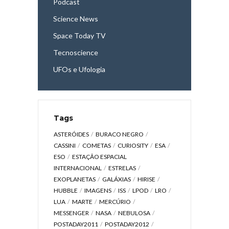
Podcast
Science News
Space Today TV
Tecnoscience
UFOs e Ufologia
Tags
ASTERÓIDES
BURACO NEGRO
CASSINI
COMETAS
CURIOSITY
ESA
ESO
ESTAÇÃO ESPACIAL
INTERNACIONAL
ESTRELAS
EXOPLANETAS
GALÁXIAS
HIRISE
HUBBLE
IMAGENS
ISS
LPOD
LRO
LUA
MARTE
MERCÚRIO
MESSENGER
NASA
NEBULOSA
POSTADAY2011
POSTADAY2012