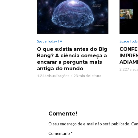
Space Today TV
Space Toda
O que existia antes do Big
CONFE
Bang? A ciência começa a
IMPRE
encarar a pergunta mais
ADIAM
antiga do mundo
2.227 visu
1.244 visualizações
23 min de leitura
Comente!
O seu endereço de e-mail não será publicado.
Cam
Comentário
*