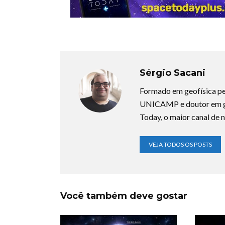
Sérgio Sacani
Formado em geofísica pe
UNICAMP e doutor em ge
Today, o maior canal de n
VEJA TODOS OS POSTS
Você também deve gostar