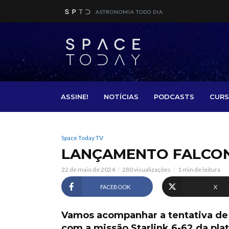
ASTRONOMIA TODO DIA
ASSINE!
NOTÍCIAS
PODCASTS
CURS
Space Today TV
LANÇAMENTO FALCON 
22 de maio de 2024
280 visualizações
1 min de leitura
FACEBOOK
X
Vamos acompanhar a tentativa de
com a missão Starlink 6-62 da pla