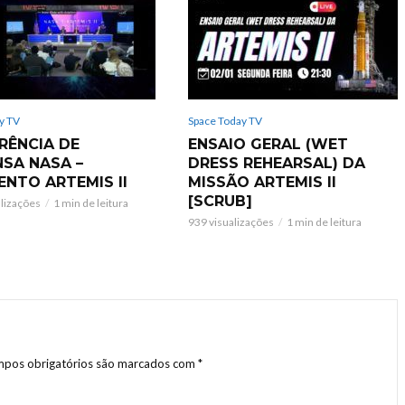
y TV
Space Today TV
RÊNCIA DE
ENSAIO GERAL (WET
NSA NASA –
DRESS REHEARSAL) DA
ENTO ARTEMIS II
MISSÃO ARTEMIS II
[SCRUB]
alizações
1 min de leitura
939 visualizações
1 min de leitura
pos obrigatórios são marcados com
*