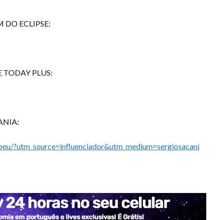
 DO ECLIPSE:
 TODAY PLUS:
ANIA:
ropeu/?utm_source=influenciador&utm_medium=sergiosacani