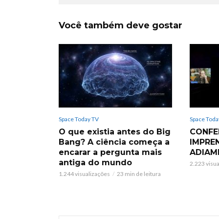
Você também deve gostar
Space Today TV
Space Toda
O que existia antes do Big
CONFE
Bang? A ciência começa a
IMPRE
encarar a pergunta mais
ADIAM
antiga do mundo
2.223 visu
1.244 visualizações
23 min de leitura