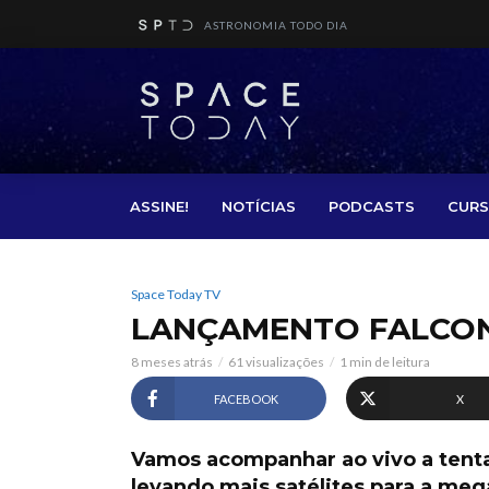
ASTRONOMIA TODO DIA
ASSINE!
NOTÍCIAS
PODCASTS
CURS
Space Today TV
LANÇAMENTO FALCON 9
8 meses atrás
61 visualizações
1 min de leitura
FACEBOOK
X
Vamos acompanhar ao vivo a tent
levando mais satélites para a meg