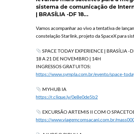
sistema de comunicação de Interne
| BRASÍLIA -DF 18…
Vamos acompanhar ao vivo a tentativa de lançam
constelação Starlink, projeto da SpaceX para sis
SPACE TODAY EXPERIENCE | BRASÍLIA -D
18 A 21 DE NOVEMBRO | 14H
INGRESSOS GRATUITOS:
https://www.sympla.com.br/evento/space-tod
MYHUB IA
https://r.clique.ly/0e8e0de5b2
EXCURSÃO ARTEMIS II COM O SPACET
https://www.viagemcomsacani.com.br/mass0001