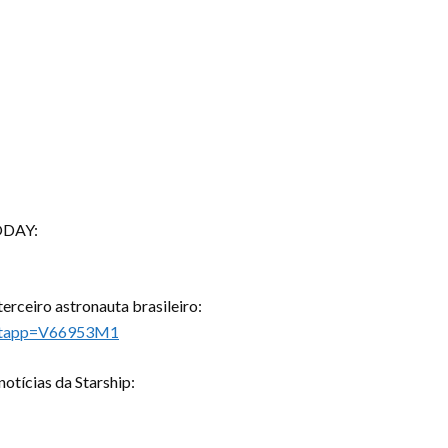
ODAY:
erceiro astronauta brasileiro:
tartapp=V66953M1
otícias da Starship: