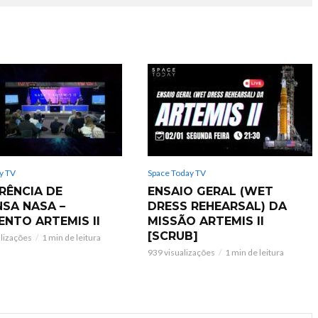
y TV
Space Today TV
RÊNCIA DE
ENSAIO GERAL (WET
NSA NASA –
DRESS REHEARSAL) DA
ENTO ARTEMIS II
MISSÃO ARTEMIS II
[SCRUB]
alizações
1 min de leitura
939 visualizações
1 min de leitura