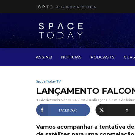
ASTRONOMIA TODO DIA
ASSINE!
NOTÍCIAS
PODCASTS
CURS
Space Today TV
LANÇAMENTO FALCON 
17 de dezembro de 2024
98 visualizações
1 min de leitur
FACEBOOK
X
Vamos acompanhar a tentativa de 
de satélites para uma constelação