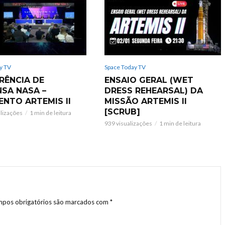
y TV
Space Today TV
RÊNCIA DE
ENSAIO GERAL (WET
NSA NASA –
DRESS REHEARSAL) DA
ENTO ARTEMIS II
MISSÃO ARTEMIS II
[SCRUB]
alizações
1 min de leitura
939 visualizações
1 min de leitura
pos obrigatórios são marcados com
*