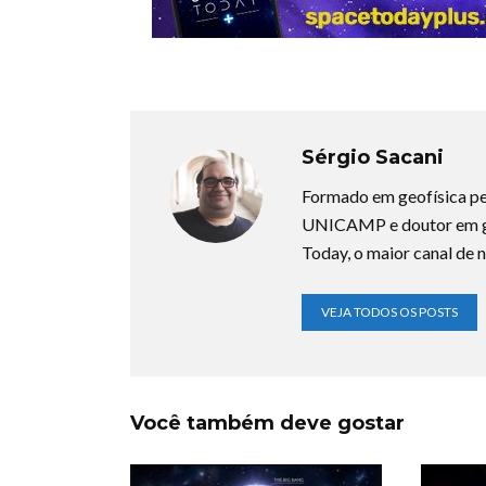
Sérgio Sacani
Formado em geofísica pe
UNICAMP e doutor em ge
Today, o maior canal de n
VEJA TODOS OS POSTS
Você também deve gostar