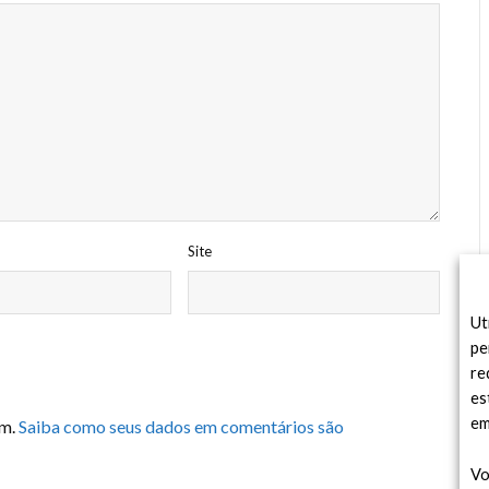
Site
Ut
pe
re
es
em
am.
Saiba como seus dados em comentários são
Vo