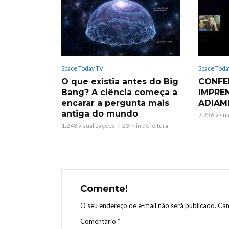
Space Today TV
Space Toda
O que existia antes do Big
CONFE
Bang? A ciência começa a
IMPRE
encarar a pergunta mais
ADIAM
antiga do mundo
2.236 visu
1.248 visualizações
23 min de leitura
Comente!
O seu endereço de e-mail não será publicado.
Cam
Comentário
*