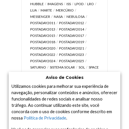
HUBBLE
IMAGENS
ISS
LPOD
LRO
LUA
MARTE
MERCÚRIO
MESSENGER
NASA
NEBULOSA
POSTADAY2011
POSTADAY2012
POSTADAY2013
POSTADAY2014
POSTADAY2015
POSTADAY2017
POSTADAY2018
POSTADAY2019
POSTADAY2020
POSTADAY2021
POSTADAY2022
POSTADAY2023
POSTADAY2024
POSTADAY2025
SATURNO
SISTEMA SOLAR
SOL
SPACE
TODAY TV
TELESCÓPIOS
TERRA
Aviso de Cookies
UNIVERSO
VÍDEO
Utilizamos cookies para melhorar sua experiência de
navegação, personalizar conteúdos e anúncios, oferecer
funcionalidades de redes sociais e analisar nosso
tráfego. Ao continuar utilizando este site, você
Arquivo
concorda com o uso de cookies conforme descrito em
Arquivo
nossa
Política de Privacidade
.