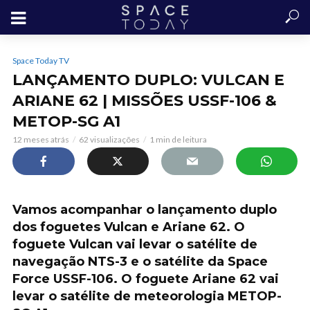
Space Today TV
LANÇAMENTO DUPLO: VULCAN E
ARIANE 62 | MISSÕES USSF-106 &
METOP-SG A1
12 meses atrás
62 visualizações
1 min de leitura
Vamos acompanhar o lançamento duplo
dos foguetes Vulcan e Ariane 62. O
foguete Vulcan vai levar o satélite de
navegação NTS-3 e o satélite da Space
Force USSF-106. O foguete Ariane 62 vai
levar o satélite de meteorologia METOP-