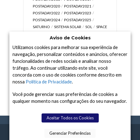
POSTADAY2020
POSTADAY2021
POSTADAY2022
POSTADAY2023
POSTADAY2024
POSTADAY2025
SATURNO
SISTEMA SOLAR
SOL
SPACE
TODAY TV
TELESCÓPIOS
TERRA
Aviso de Cookies
UNIVERSO
VÍDEO
Utilizamos cookies para melhorar sua experiência de
navegação, personalizar conteúdos e anúncios, oferecer
funcionalidades de redes sociais e analisar nosso
tráfego. Ao continuar utilizando este site, você
Arquivo
concorda com o uso de cookies conforme descrito em
Arquivo
nossa
Política de Privacidade
.
Você pode gerenciar suas preferências de cookies a
qualquer momento nas configurações do seu navegador.
Aceitar Todos os Cookies
Gerenciar Preferências
SPACE TODAY
, 2015-2026.
POLÍTICA DE
SOBR
TERMOS
CONTATO
FEITO COM
À