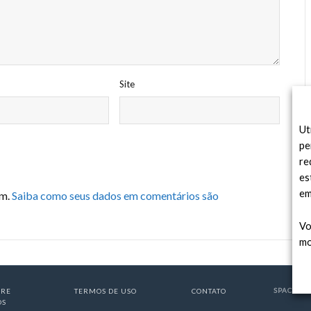
Site
Ut
pe
re
es
em
am.
Saiba como seus dados em comentários são
Vo
mo
SPACE TO
BRE
TERMOS DE USO
CONTATO
ÓS