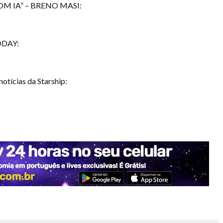
M IA” – BRENO MASI:
ODAY:
otícias da Starship: