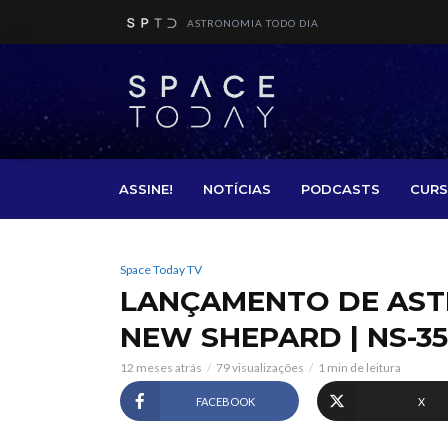
ASTRONOMIA TODO DIA
ASSINE!
NOTÍCIAS
PODCASTS
CURS
Space Today TV
LANÇAMENTO DE ASTR
NEW SHEPARD | NS-35
12 meses atrás
79 visualizações
1 min de leitura
FACEBOOK
X