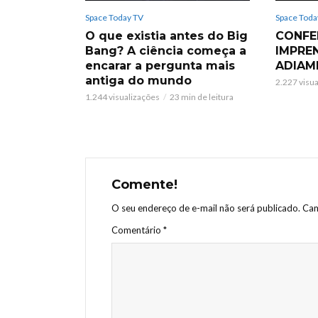
Space Today TV
Space Toda
O que existia antes do Big
CONFE
Bang? A ciência começa a
IMPRE
encarar a pergunta mais
ADIAM
antiga do mundo
2.227 visu
1.244 visualizações
23 min de leitura
Comente!
O seu endereço de e-mail não será publicado.
Cam
Comentário
*