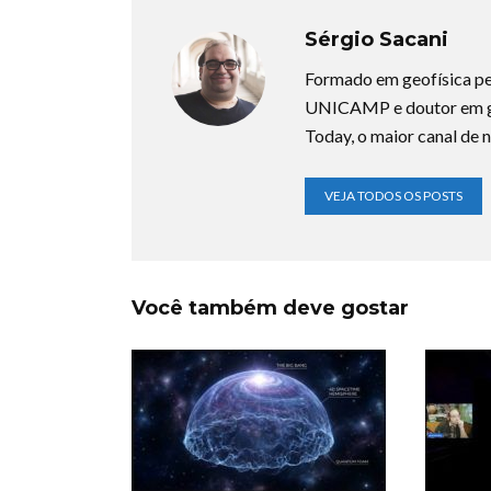
Sérgio Sacani
Formado em geofísica pe
UNICAMP e doutor em ge
Today, o maior canal de n
VEJA TODOS OS POSTS
Você também deve gostar