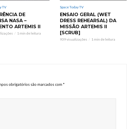
y TV
Space Today TV
RÊNCIA DE
ENSAIO GERAL (WET
NSA NASA –
DRESS REHEARSAL) DA
ENTO ARTEMIS II
MISSÃO ARTEMIS II
[SCRUB]
alizações
1 min de leitura
939 visualizações
1 min de leitura
pos obrigatórios são marcados com
*