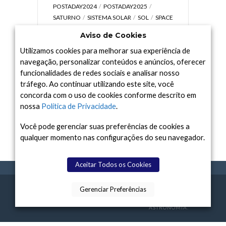
POSTADAY2024
POSTADAY2025
SATURNO
SISTEMA SOLAR
SOL
SPACE
TODAY TV
TELESCÓPIOS
TERRA
Aviso de Cookies
UNIVERSO
VÍDEO
Utilizamos cookies para melhorar sua experiência de
navegação, personalizar conteúdos e anúncios, oferecer
funcionalidades de redes sociais e analisar nosso
tráfego. Ao continuar utilizando este site, você
Arquivo
concorda com o uso de cookies conforme descrito em
Arquivo
nossa
Política de Privacidade
.
Você pode gerenciar suas preferências de cookies a
qualquer momento nas configurações do seu navegador.
Aceitar Todos os Cookies
Gerenciar Preferências
SPACE TODAY
, 2015-2026.
POLÍTICA DE
SOBR
TERMOS
CONTATO
FEITO COM
À
PRIVACIDADE
E NÓS
DE USO
ASTRONOMIA.