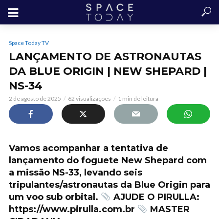
Space Today TV
LANÇAMENTO DE ASTRONAUTAS
DA BLUE ORIGIN | NEW SHEPARD |
NS-34
2 de agosto de 2025
62 visualizações
1 min de leitura
Vamos acompanhar a tentativa de
lançamento do foguete New Shepard com
a missão NS-33, levando seis
tripulantes/astronautas da Blue Origin para
um voo sub orbital.
AJUDE O PIRULLA:
https://www.pirulla.com.br
MASTER