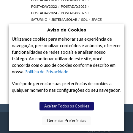
POSTADAY2022
POSTADAY2023
POSTADAY2024
POSTADAY2025
SATURNO
SISTEMA SOLAR
SOL
SPACE
TODAY TV
TELESCÓPIOS
TERRA
Aviso de Cookies
UNIVERSO
VÍDEO
Utilizamos cookies para melhorar sua experiência de
navegação, personalizar conteúdos e anúncios, oferecer
funcionalidades de redes sociais e analisar nosso
tráfego. Ao continuar utilizando este site, você
Arquivo
concorda com o uso de cookies conforme descrito em
Arquivo
nossa
Política de Privacidade
.
Você pode gerenciar suas preferências de cookies a
qualquer momento nas configurações do seu navegador.
Aceitar Todos os Cookies
Gerenciar Preferências
SPACE TODAY
, 2015-2026.
POLÍTICA DE
SOBR
TERMOS
CONTATO
FEITO COM
À
PRIVACIDADE
E NÓS
DE USO
ASTRONOMIA.