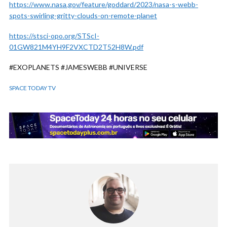
https://www.nasa.gov/feature/goddard/2023/nasa-s-webb-
spots-swirling-gritty-clouds-on-remote-planet
https://stsci-opo.org/STScI-
01GW821M4YH9F2VXCTD2T52H8W.pdf
#EXOPLANETS #JAMESWEBB #UNIVERSE
SPACE TODAY TV