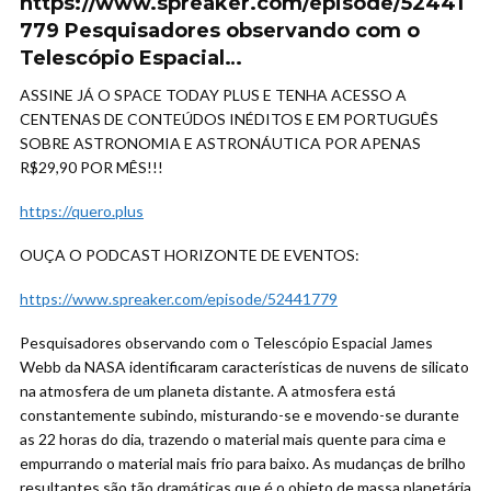
https://www.spreaker.com/episode/52441
779 Pesquisadores observando com o
Telescópio Espacial…
ASSINE JÁ O SPACE TODAY PLUS E TENHA ACESSO A
CENTENAS DE CONTEÚDOS INÉDITOS E EM PORTUGUÊS
SOBRE ASTRONOMIA E ASTRONÁUTICA POR APENAS
R$29,90 POR MÊS!!!
https://quero.plus
OUÇA O PODCAST HORIZONTE DE EVENTOS:
https://www.spreaker.com/episode/52441779
Pesquisadores observando com o Telescópio Espacial James
Webb da NASA identificaram características de nuvens de silicato
na atmosfera de um planeta distante. A atmosfera está
constantemente subindo, misturando-se e movendo-se durante
as 22 horas do dia, trazendo o material mais quente para cima e
empurrando o material mais frio para baixo. As mudanças de brilho
resultantes são tão dramáticas que é o objeto de massa planetária