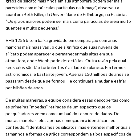
grãos de silicato mais finos em sua atmosfera podem ser mais
parecidos com minúsculas partículas na fumaça”, observou a
coautora Beth Biller, da Universidade de Edimburgo, na Escócia .
“Os grãos maiores podem ser mais como partículas de areia muito
quentes e muito pequenas.”
VHS 1256 b tem baixa gravidade em comparação com anãs
marrons mais massivas , o que significa que suas nuvens de
silicato podem aparecer e permanecer mais altas em sua
atmosfera, onde Webb pode detectá-las. Outra razão pela qual
seus céus são tão turbulentos é a idade do planeta. Em termos
astronômicos, é bastante jovem. Apenas 150 milhões de anos se
passaram desde que se formou – e continuará a mudar e esfriar
por bilhões de anos.
De muitas maneiras, a equipe considera essas descobertas como
as primeiras “moedas” retiradas de um espectro que os
pesquisadores veem como um baú do tesouro de dados. De
muitas maneiras, eles apenas começaram a identificar seu
conteúdo. “Identificamos os silicatos, mas entender melhor quais
tamanhos e formas de grãos correspondem a tipos específicos de