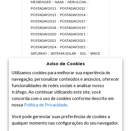
MESSENGER
NASA
NEBULOSA
POSTADAY2011
POSTADAY2012
POSTADAY2013
POSTADAY2014
POSTADAY2015
POSTADAY2017
POSTADAY2018
POSTADAY2019
POSTADAY2020
POSTADAY2021
POSTADAY2022
POSTADAY2023
POSTADAY2024
POSTADAY2025
SATURNO
SISTEMA SOLAR
SOL
SPACE
TODAY TV
TELESCÓPIOS
TERRA
Aviso de Cookies
UNIVERSO
VÍDEO
Utilizamos cookies para melhorar sua experiência de
navegação, personalizar conteúdos e anúncios, oferecer
funcionalidades de redes sociais e analisar nosso
tráfego. Ao continuar utilizando este site, você
Arquivo
concorda com o uso de cookies conforme descrito em
Arquivo
nossa
Política de Privacidade
.
Você pode gerenciar suas preferências de cookies a
qualquer momento nas configurações do seu navegador.