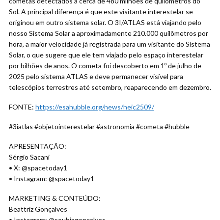
cometas detectados a cerca de 480 milhões de quilômetros do
Sol. A principal diferença é que este visitante interestelar se
originou em outro sistema solar. O 3I/ATLAS está viajando pelo
nosso Sistema Solar a aproximadamente 210.000 quilômetros por
hora, a maior velocidade já registrada para um visitante do Sistema
Solar, o que sugere que ele tem viajado pelo espaço interestelar
por bilhões de anos. O cometa foi descoberto em 1º de julho de
2025 pelo sistema ATLAS e deve permanecer visível para
telescópios terrestres até setembro, reaparecendo em dezembro.
FONTE:
https://esahubble.org/news/heic2509/
#3iatlas #objetointerestelar #astronomia #cometa #hubble
APRESENTAÇÃO:
Sérgio Sacani
• X: @spacetoday1
• Instagram: @spacetoday1
MARKETING & CONTEÚDO:
Beattriz Gonçalves
• Instagram: @soubiagoncalves