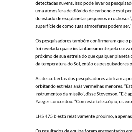
detectadas nuvens, isso pode levar os pesquisad
uma atmosfera de dióxido de carbono e está pe
do estudo de exoplanetas pequenos e rochosos”,
superfície de como suas atmosferas podem ser.”
Os pesquisadores também confirmaram que o pla
foi revelada quase instantaneamente pela curva
próximo de sua estrela do que qualquer planeta 
da temperatura do Sol, então os pesquisadores 
As descobertas dos pesquisadores abriram a pos
orbitando estrelas anãs vermelhas menores. “Es
instrumentos da missão”, disse Stevenson. “E é a
Yaeger concordou: “Com este telescópio, os exop
LHS 475 b está relativamente próximo, a apenas 
Os resultados da equipe foram apresentados em