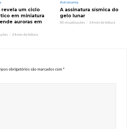
a
Astronomia
revela um ciclo
A assinatura sísmica do
ico em miniatura
gelo lunar
ende auroras em
85 visualizações
34 min de leitura
zações
24 min de leitura
pos obrigatórios são marcados com
*