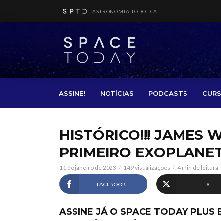
ASTRONOMIA TODO DIA
ASSINE!
NOTÍCIAS
PODCASTS
CURS
HISTÓRICO!!! JAMES
PRIMEIRO EXOPLANETA
11 de janeiro de 2023
149 visualizações
4 min de leitura
FACEBOOK
X
ASSINE JÁ O SPACE TODAY PLUS