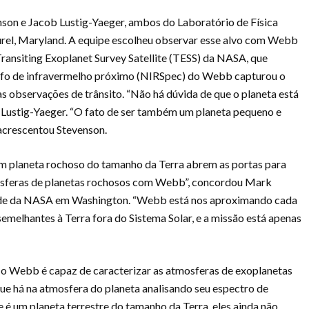
nson e Jacob Lustig-Yaeger, ambos do Laboratório de Física
rel, Maryland. A equipe escolheu observar esse alvo com Webb
ransiting Exoplanet Survey Satellite (TESS) da NASA, que
rafo de infravermelho próximo (NIRSpec) do Webb capturou o
s observações de trânsito. “Não há dúvida de que o planeta está
e Lustig-Yaeger. “O fato de ser também um planeta pequeno e
 acrescentou Stevenson.
um planeta rochoso do tamanho da Terra abrem as portas para
mosferas de planetas rochosos com Webb”, concordou Mark
 sede da NASA em Washington. “Webb está nos aproximando cada
elhantes à Terra fora do Sistema Solar, e a missão está apenas
 o Webb é capaz de caracterizar as atmosferas de exoplanetas
que há na atmosfera do planeta analisando seu espectro de
é um planeta terrestre do tamanho da Terra, eles ainda não