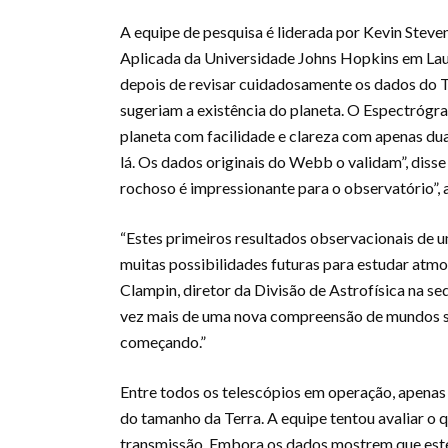
A equipe de pesquisa é liderada por Kevin Steve
Aplicada da Universidade Johns Hopkins em Lau
depois de revisar cuidadosamente os dados do T
sugeriam a existência do planeta. O Espectróg
planeta com facilidade e clareza com apenas dua
lá. Os dados originais do Webb o validam”, diss
rochoso é impressionante para o observatório”,
“Estes primeiros resultados observacionais de 
muitas possibilidades futuras para estudar at
Clampin, diretor da Divisão de Astrofísica na
vez mais de uma nova compreensão de mundos sem
começando.”
Entre todos os telescópios em operação, apenas
do tamanho da Terra. A equipe tentou avaliar o 
transmissão. Embora os dados mostrem que este 