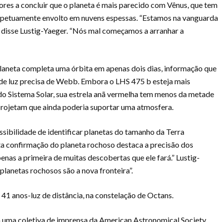
ores a concluir que o planeta é mais parecido com Vênus, que tem
rpetuamente envolto em nuvens espessas. “Estamos na vanguarda
 disse Lustig-Yaeger. “Nós mal começamos a arranhar a
neta completa uma órbita em apenas dois dias, informação que
 de luz precisa de Webb. Embora o LHS 475 b esteja mais
do Sistema Solar, sua estrela anã vermelha tem menos da metade
projetam que ainda poderia suportar uma atmosfera.
sibilidade de identificar planetas do tamanho da Terra
ta confirmação do planeta rochoso destaca a precisão dos
penas a primeira de muitas descobertas que ele fará.” Lustig-
lanetas rochosos são a nova fronteira”.
41 anos-luz de distância, na constelação de Octans.
 uma coletiva de imprensa da American Astronomical Society