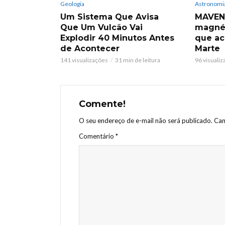
Geologia
Astronomi
Um Sistema Que Avisa
MAVEN 
Que Um Vulcão Vai
magnét
Explodir 40 Minutos Antes
que ac
de Acontecer
Marte
141 visualizações
31 min de leitura
96 visuali
Comente!
O seu endereço de e-mail não será publicado.
Cam
Comentário
*