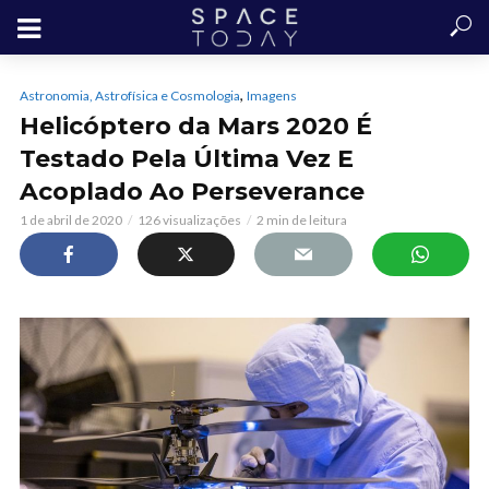
,
Astronomia, Astrofísica e Cosmologia
Imagens
Helicóptero da Mars 2020 É
Testado Pela Última Vez E
Acoplado Ao Perseverance
1 de abril de 2020
126 visualizações
2 min de leitura