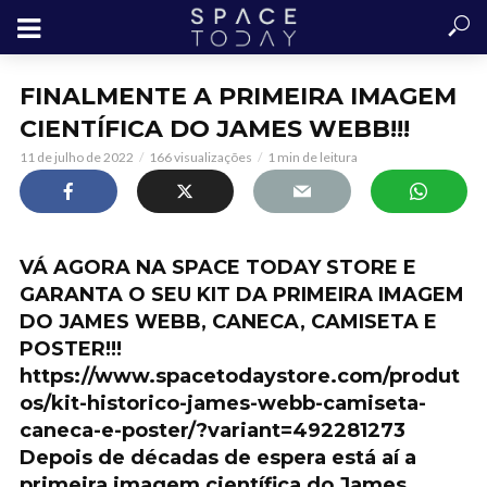
FINALMENTE A PRIMEIRA IMAGEM
CIENTÍFICA DO JAMES WEBB!!!
11 de julho de 2022
166 visualizações
1 min de leitura
VÁ AGORA NA SPACE TODAY STORE E
GARANTA O SEU KIT DA PRIMEIRA IMAGEM
DO JAMES WEBB, CANECA, CAMISETA E
POSTER!!!
https://www.spacetodaystore.com/produt
os/kit-historico-james-webb-camiseta-
caneca-e-poster/?variant=492281273
Depois de décadas de espera está aí a
primeira imagem científica do James