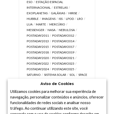
ESO
ESTAÇÃO ESPACIAL
INTERNACIONAL
ESTRELAS
EXOPLANETAS
GALÁXIAS
HIRISE
HUBBLE
IMAGENS
ISS
LPOD
LRO
LUA
MARTE
MERCÚRIO
MESSENGER
NASA
NEBULOSA
POSTADAY2011
POSTADAY2012
POSTADAY2013
POSTADAY2014
POSTADAY2015
POSTADAY2017
POSTADAY2018
POSTADAY2019
POSTADAY2020
POSTADAY2021
POSTADAY2022
POSTADAY2023
POSTADAY2024
POSTADAY2025
SATURNO
SISTEMA SOLAR
SOL
SPACE
TODAY TV
TELESCÓPIOS
TERRA
Aviso de Cookies
UNIVERSO
VÍDEO
Utilizamos cookies para melhorar sua experiência de
navegação, personalizar conteúdos e anúncios, oferecer
funcionalidades de redes sociais e analisar nosso
tráfego. Ao continuar utilizando este site, você
Arquivo
concorda com o uso de cookies conforme descrito em