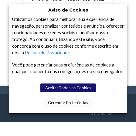
TODAY TV
TELESCÓPIOS
TERRA
Aviso de Cookies
UNIVERSO
VÍDEO
Utilizamos cookies para melhorar sua experiência de
navegação, personalizar conteúdos e anúncios, oferecer
funcionalidades de redes sociais e analisar nosso
tráfego. Ao continuar utilizando este site, você
Arquivo
concorda com o uso de cookies conforme descrito em
Arquivo
nossa
Política de Privacidade
.
Você pode gerenciar suas preferências de cookies a
qualquer momento nas configurações do seu navegador.
Aceitar Todos os Cookies
Gerenciar Preferências
SPACE TODAY
, 2015-2026.
POLÍTICA DE
SOBR
TERMOS
CONTATO
FEITO COM
À
PRIVACIDADE
E NÓS
DE USO
ASTRONOMIA.