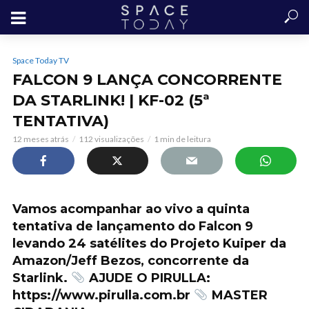
Space Today TV
FALCON 9 LANÇA CONCORRENTE
DA STARLINK! | KF-02 (5ª
TENTATIVA)
12 meses atrás
112 visualizações
1 min de leitura
Vamos acompanhar ao vivo a quinta
tentativa de lançamento do Falcon 9
levando 24 satélites do Projeto Kuiper da
Amazon/Jeff Bezos, concorrente da
Starlink.
AJUDE O PIRULLA:
https://www.pirulla.com.br
MASTER